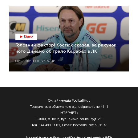
Відео
Головний фактор! Костюк сказав, за рахунок
чого Динамо обіграло Карабах в ЛК
08:11 | ФУТБОЛ УКРАЇНИ
Онлайн-медіа FootballHub
Товариство з обмеженою відповідальністю «1+1
ІНТЕРНЕТ»
04080, м. Київ, вул. Кирилівська, буд. 23
Тел. 044 490 01 01, Email:
footballhub@1plus1.tv
Ідентифікатор в Реєстрі суб’єктіву сфері медіа - R40-