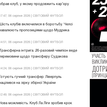
обрав клуб, у якому продовжить кар’єру
17:47, 06 серпня 2026 | СВІТОВИЙ ФУТБОЛ
Шість клубів включилися в боротьбу. Челсі
завалюють пропозиціями щодо Мудрика
14:51, 06 серпня 2026 | СВІТОВИЙ ФУТБОЛ
Трансферна інтрига. 26-разовий чемпіон веде
перемовини щодо трансферу Судакова
14:24, 06 серпня 2026 | СВІТОВИЙ ФУТБОЛ
Готують гучний трансфер. Ліверпуль
націлився на зірку збірної України
12:49, 06 серпня 2026 | СВІТОВИЙ ФУТБОЛ
Нова можливість. Клуб Ла Ліги зробив крок