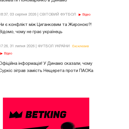
забивати Пономаренко в Динамо
18:37, 03 серпня 2026 | СВІТОВИЙ ФУТБОЛ
Відео
Чи є конфлікт між Циганковим та Жироною?!
Відомо, чому не грає українець
17:26, 31 липня 2026 | ФУТБОЛ УКРАЇНИ
Ексклюзив
Відео
Офіційна інформація! У Динамо сказали, чому
Суркіс зіграв замість Нещерета проти ПАОКа