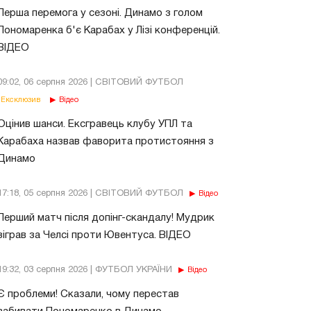
Перша перемога у сезоні. Динамо з голом
Пономаренка б'є Карабах у Лізі конференцій.
ВІДЕО
09:02, 06 серпня 2026 | СВІТОВИЙ ФУТБОЛ
Ексклюзив
Відео
Оцінив шанси. Ексгравець клубу УПЛ та
Карабаха назвав фаворита протистояння з
Динамо
17:18, 05 серпня 2026 | СВІТОВИЙ ФУТБОЛ
Відео
Перший матч після допінг-скандалу! Мудрик
зіграв за Челсі проти Ювентуса. ВІДЕО
19:32, 03 серпня 2026 | ФУТБОЛ УКРАЇНИ
Відео
Є проблеми! Сказали, чому перестав