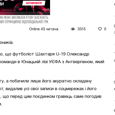
Online 43 читача
3315
0
рників.
ю, що футболіст Шахтаря U-19 Олександр
 команди в Юнацькій лізі УЄФА з Антверпеном, який
ту, а побачили лише його акуратно складену
т, видалив усі свої записи в соцмережах і його
я, що перед цим поєдинком гравець саме погодив
м.