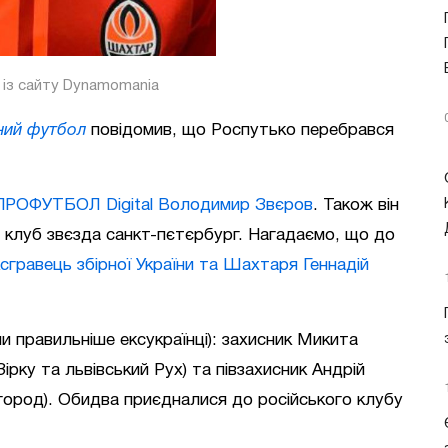
 із сайту Dynamomania
ний футбол
повідомив, що Роспутько перебрався
ПРОФУТБОЛ Digital Володимир Звєров
. Також він
й клуб звєзда санкт-пєтєрбург. Нагадаємо, що до
сгравець збірної України та Шахтаря Геннадій
чи правильніше ексукраїнці): захисник Микита
рку та львівський Рух) та півзахисник Андрій
город). Обидва приєдналися до російського клубу