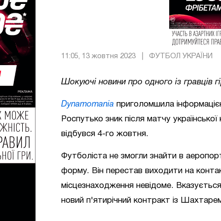
11:05, 13 жовтня 2023
ФУТБОЛ УКРАЇНИ
Шокуючі новини про одного із гравців гі
Dynamomania
приголомшила інформаціє
Роспутько зник після матчу української
відбувся 4-го жовтня.
Футболіста не змогли знайти в аеропор
форму. Він перестав виходити на контак
місцезнаходження невідоме. Вказуєтьс
новий п'ятирічний контракт із Шахтаре