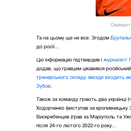
Скріншот
Та на цьому ще не все. Згодом
Бруталь
до росії...
Цю інформацію підтвердив і
журналіст 
додав, що гравцем цікавився російськи
тренерського складу звєзди входить ек
Зубов
.
Також за команду грають два українці (
Ходорченко (виступав за кропивницьку Зі
Вискребенцев (грав за Маріуполь та Уж
після 24-го лютого 2022-го року...