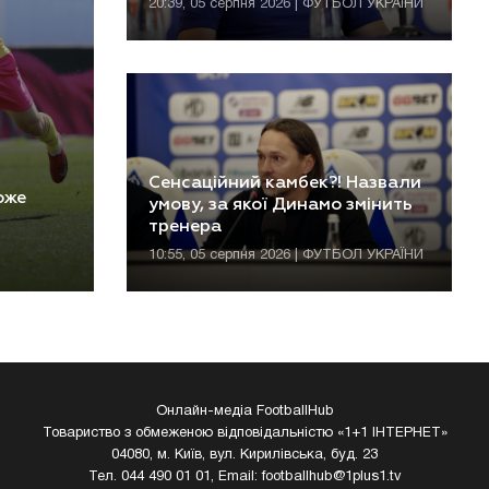
20:39, 05 серпня 2026 | ФУТБОЛ УКРАЇНИ
Сенсаційний камбек?! Назвали
оже
умову, за якої Динамо змінить
тренера
10:55, 05 серпня 2026 | ФУТБОЛ УКРАЇНИ
Онлайн-медіа FootballHub
Товариство з обмеженою відповідальністю «1+1 ІНТЕРНЕТ»
04080, м. Київ, вул. Кирилівська, буд. 23
Тел. 044 490 01 01, Email:
footballhub@1plus1.tv