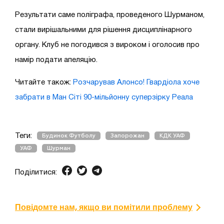
Результати саме поліграфа, проведеного Шурманом,
стали вирішальними для рішення дисциплінарного
органу. Клуб не погодився з вироком і оголосив про
намір подати апеляцію.
Читайте також:
Розчарував Алонсо! Гвардіола хоче
забрати в Ман Сіті 90-мільйонну суперзірку Реала
Теги:
Будинок Футболу
Запорожан
КДК УАФ
УАФ
Шурман
Поділитися:
Повідомте нам, якщо ви помітили проблему