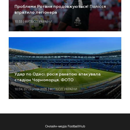
Проблеми Ротаня продовжуються! Полісся
втратило легіонера
10:53 | ФУТБОЛ УКРАЇНИ
Удар по Одесі. росія ракетою атакувала
стадіон Чорноморця. ФОТО
16:04, 07 серпня 2026 | ФУТБОЛ УКРАЇНИ
Онлайн-медіа FootballHub