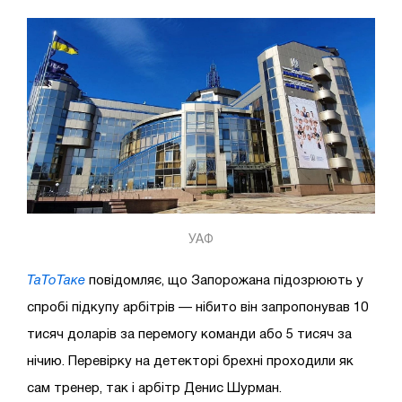
УАФ
ТаТоТаке
повідомляє, що Запорожана підозрюють у
спробі підкупу арбітрів — нібито він запропонував 10
тисяч доларів за перемогу команди або 5 тисяч за
нічию. Перевірку на детекторі брехні проходили як
сам тренер, так і арбітр Денис Шурман.