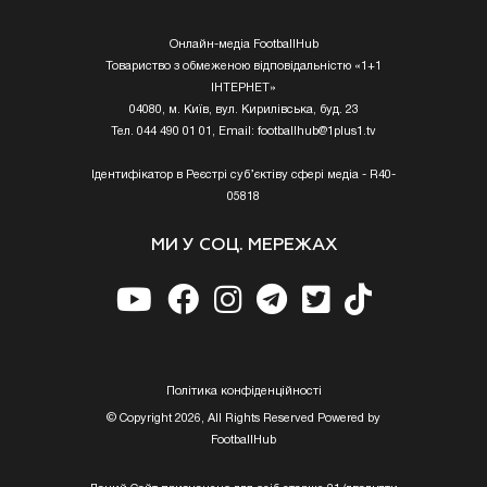
Онлайн-медіа FootballHub
Товариство з обмеженою відповідальністю «1+1
ІНТЕРНЕТ»
04080, м. Київ, вул. Кирилівська, буд. 23
Тел. 044 490 01 01, Email:
footballhub@1plus1.tv
Ідентифікатор в Реєстрі суб’єктіву сфері медіа - R40-
05818
МИ У СОЦ. МЕРЕЖАХ
Полiтика конфiденцiйностi
© Copyright 2026, All Rights Reserved Powered by
FootballHub