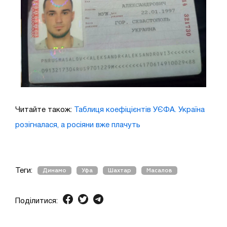
Читайте також:
Таблиця коефіцієнтів УЄФА. Україна
розігналася, а росіяни вже плачуть
Теги:
Динамо
Уфа
Шахтар
Масалов
Поділитися: