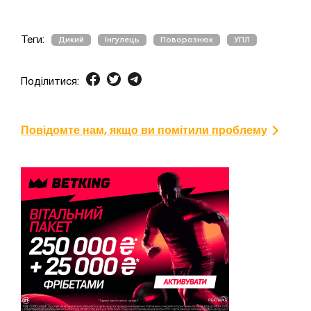
Теги:
Дикий
Інгулець
Поворознюк
УПЛ
Поділитися:
Повідомте нам, якщо ви помітили проблему