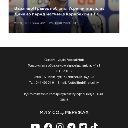
Важливо! Гравець збірної України підсилив
Динамо перед матчем з Карабахом в ЛК
20:39, 05 серпня 2026 | ФУТБОЛ УКРАЇНИ
Онлайн-медіа FootballHub
Товариство з обмеженою відповідальністю «1+1
ІНТЕРНЕТ»
04080, м. Київ, вул. Кирилівська, буд. 23
Тел. 044 490 01 01, Email:
footballhub@1plus1.tv
Ідентифікатор в Реєстрі суб’єктіву сфері медіа - R40-
05818
МИ У СОЦ. МЕРЕЖАХ