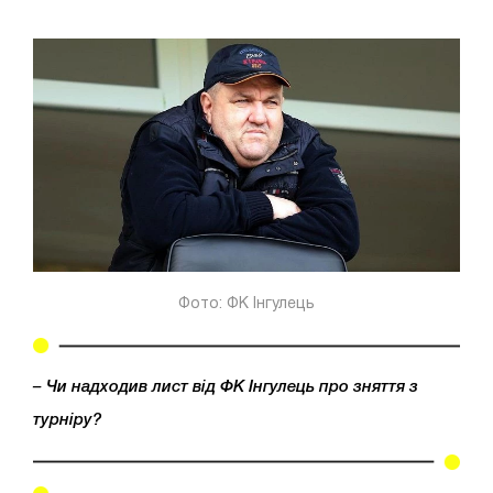
Фото: ФК Інгулець
– Чи надходив лист від ФК Інгулець про зняття з
турніру?