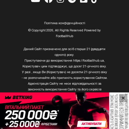
Полiтика конфiденцiйностi
© Copyright 2026, All Rights Reserved Powered by
FootballHub
Даний Сайт призначено для осіб старше 21 (двадцяти
одного) року.
Приступаючи до використання https://footballhub.ua,
Користувач цим підтверджує, що досяг 21-річного віку.
У разі , якщо Ви (Користувач) не досягли 21-річного віку
- не розпочинайте або припиніть користування Сайтом.
Адміністрація Сайту не несе відповідальності за
законність використання Сайту та його сервісів
Користувачем, який не досяг 21-річного віку.
×
Твори Getty Images, що розміщені на сайті, не можуть
бути використані третіми особами без письмового
дозволу ТОВ «ГЛОБАЛ ІМІДЖЕС ЮКРЕЙН.