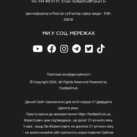
Тел. 044 490 01 01, Email:
footballhub@1plus1.tv
Ідентифікатор в Реєстрі суб’єктіву сфері медіа - R40-
05818
МИ У СОЦ. МЕРЕЖАХ
Полiтика конфiденцiйностi
© Copyright 2026, All Rights Reserved Powered by
FootballHub
Даний Сайт призначено для осіб старше 21 (двадцяти
одного) року.
Приступаючи до використання https://footballhub.ua,
Користувач цим підтверджує, що досяг 21-річного віку.
У разі , якщо Ви (Користувач) не досягли 21-річного віку
- не розпочинайте або припиніть користування Сайтом.