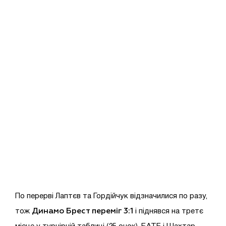
По перерві Лаптєв та Гордійчук відзначилися по разу,
Динамо Брест переміг 3:1
тож
і піднявся на третє