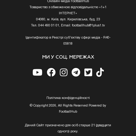
Онлайн-медіа FootballHub
Товариство з обмеженою відповідальністю «1+1
ІНТЕРНЕТ»
04080, м. Київ, вул. Кирилівська, буд. 23
Тел. 044 490 01 01, Email:
footballhub@1plus1.tv
Ідентифікатор в Реєстрі суб’єктіву сфері медіа - R40-
05818
МИ У СОЦ. МЕРЕЖАХ
Полiтика конфiденцiйностi
© Copyright 2026, All Rights Reserved Powered by
FootballHub
Даний Сайт призначено для осіб старше 21 (двадцяти
одного) року.