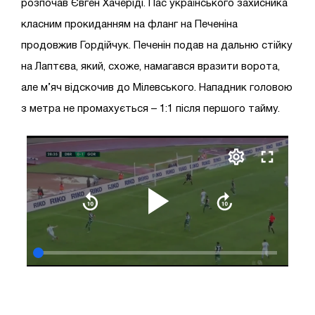
розпочав Євген Хачеріді. Пас українського захисника
класним прокиданням на фланг на Печеніна
продовжив Гордійчук. Печенін подав на дальню стійку
на Лаптєва, який, схоже, намагався вразити ворота,
але м’яч відскочив до Мілевського. Нападник головою
з метра не промахується – 1:1 після першого тайму.