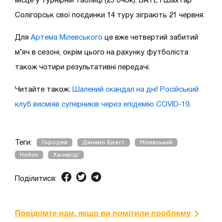
місце у турнірній таблиці (25 очок). БАТЕ і Шахтар
Солігорськ свої поєдинки 14 туру зіграють 21 червня.
Для
Артема Мілевського
це вже четвертий забитий
м’яч в сезоні, окрім цього на рахунку футболіста
також чотири результативні передачі.
Читайте також:
Шалений скандал на дні! Російський
клуб висміяв суперників через епідемію COVID-19
.
Теги:
Городея
Динамо Брест
Мілевський
Нойок
Хачеріді
Поділитися:
Повідомте нам, якщо ви помітили проблему