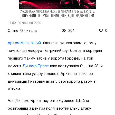
17:59, 20 червня 2020
Online 72 читача
204
0
Артем Мілевський
відзначився черговим голом у
чемпіонаті Білорусі. 35-річний футболіст в середині
першого тайму забив у ворота Городеї. На той
момент
Динамо Брест
вже поступався 0:1 – на 28-ій
хвилині після удару головою Архіпова голкіпер
динамівців Ігнатович впав у свої ворота разом з
м’ячем.
Але Динамо Брест недовго журився. Щойно
розігравши з центра поля, вертикальну атаку