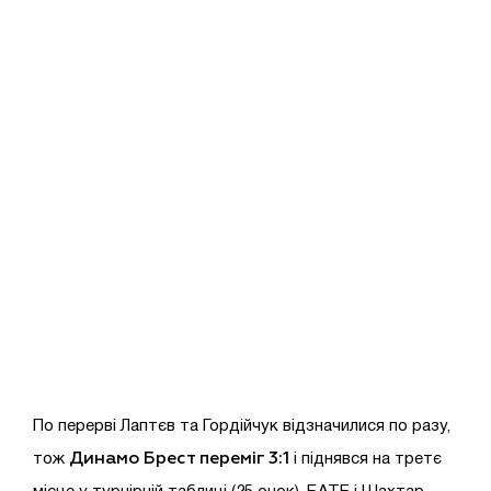
По перерві Лаптєв та Гордійчук відзначилися по разу,
Динамо Брест переміг 3:1
тож
і піднявся на третє