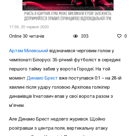
17:59, 20 червня 2020
Online 30 читачів
203
0
Артем Мілевський
відзначився черговим голом у
чемпіонаті Білорусі. 35-річний футболіст в середині
першого тайму забив у ворота Городеї. На той
момент
Динамо Брест
вже поступався 0:1 – на 28-ій
хвилині після удару головою Архіпова голкіпер
динамівців Ігнатович впав у свої ворота разом з
м’ячем.
Але Динамо Брест недовго журився. Щойно
розігравши з центра поля, вертикальну атаку