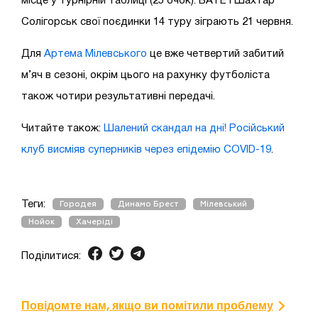
місце у турнірній таблиці (25 очок). БАТЕ і Шахтар
Солігорськ свої поєдинки 14 туру зіграють 21 червня.
Для
Артема Мілевського
це вже четвертий забитий
м’яч в сезоні, окрім цього на рахунку футболіста
також чотири результативні передачі.
Читайте також:
Шалений скандал на дні! Російський
клуб висміяв суперників через епідемію COVID-19
.
Теги:
Городея
Динамо Брест
Мілевський
Нойок
Хачеріді
Поділитися:
Повідомте нам, якщо ви помітили проблему