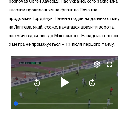
розпочав Євген Хачеріді. Пас українського захисника
класним прокиданням на фланг на Печеніна
продовжив Гордійчук. Печенін подав на дальню стійку
на Лаптєва, який, схоже, намагався вразити ворота,
але м’яч відскочив до Мілевського. Нападник головою
з метра не промахується – 1:1 після першого тайму.