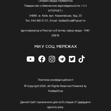
Онлайн-медіа FootballHub
Товариство з обмеженою відповідальністю «1+1
ІНТЕРНЕТ»
04080, м. Київ, вул. Кирилівська, буд. 23
Тел. 044 490 01 01, Email:
footballhub@1plus1.tv
Ідентифікатор в Реєстрі суб’єктіву сфері медіа - R40-
05818
МИ У СОЦ. МЕРЕЖАХ
Полiтика конфiденцiйностi
© Copyright 2026, All Rights Reserved Powered by
FootballHub
Даний Сайт призначено для осіб старше 21 (двадцяти
одного) року.