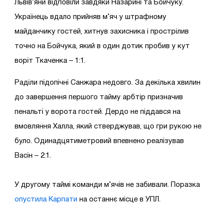
Львів’яни відповіли завдяки Назарині та Бойчуку.
Українець вдало прийняв м’яч у штрафному
майданчику гостей, хитнув захисника і прострілив
точно на Бойчука, який в один дотик пробив у кут
воріт Ткаченка – 1:1.
Раділи підопічні Санжара недовго. За декілька хвилин
до завершення першого тайму арбтір призначив
пенальті у ворота гостей. Дердо не піддався на
вмовляння Халла, який стверджував, що гри рукою не
було. Одинадцятиметровий впевнено реалізував
Васін – 2:1.
У другому таймі команди м’ячів не забивали. Поразка
опустила Карпати
на останнє місце в УПЛ.