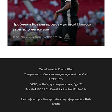
Проблеми Ротаня продовжуються! Полісся
втратило легіонера
10:53, 08 серпня 2026 | ФУТБОЛ УКРАЇНИ
Онлайн-медіа FootballHub
Товариство з обмеженою відповідальністю «1+1
ІНТЕРНЕТ»
04080, м. Київ, вул. Кирилівська, буд. 23
Тел. 044 490 01 01, Email:
footballhub@1plus1.tv
Ідентифікатор в Реєстрі суб’єктіву сфері медіа - R40-
05818