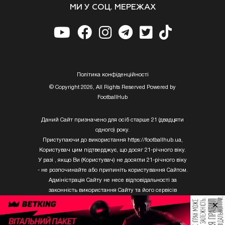
МИ У СОЦ. МЕРЕЖАХ
Полiтика конфiденцiйностi
© Copyright 2026, All Rights Reserved Powered by
FootballHub
Даний Сайт призначено для осіб старше 21 (двадцяти
одного) року.
Приступаючи до використання https://footballhub.ua,
Користувач цим підтверджує, що досяг 21-річного віку.
У разі , якщо Ви (Користувач) не досягли 21-річного віку
- не розпочинайте або припиніть користування Сайтом.
Адміністрація Сайту не несе відповідальності за
законність використання Сайту та його сервісів
Користувачем, який не досяг 21-річного віку.
×
Твори Getty Images, що розміщені на сайті, не можуть