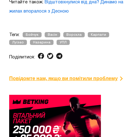
Читайте також:
Відштовхнулися від дна? Динамо на
жилах впоралося з Десною
Теги:
Бойчук
Васін
Ворскла
Карпати
Луізао
Назарина
УПЛ
Поділитися:
Повідомте нам, якщо ви помітили проблему