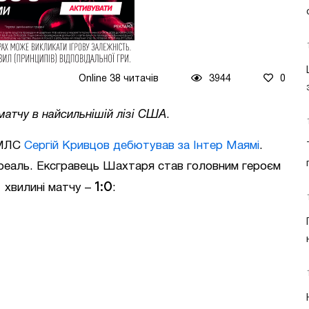
Online 38 читачів
3944
0
 матчу в найсильнішій лізі США
.
 МЛС
Сергій Кривцов дебютував за Інтер Маямі
.
реаль. Ексгравець Шахтаря став головним героєм
1:0
1 хвилині матчу –
: