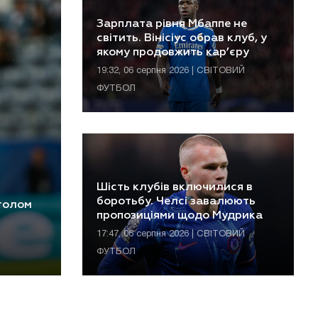
Зарплата рівня Мбаппе не
світить. Вінісіус обрав клуб, у
якому продовжить кар’єру
19:32, 06 серпня 2026 | СВІТОВИЙ
ФУТБОЛ
Шість клубів включилися в
боротьбу. Челсі завалюють
 голом
пропозиціями щодо Мудрика
17:47, 06 серпня 2026 | СВІТОВИЙ
ФУТБОЛ