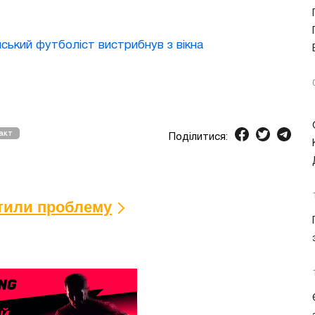
йський футболіст вистрибнув з вікна
акт
Поділитися:
ітили проблему