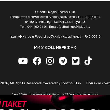
Онлайн-медіа FootballHub
Товариство з обмеженою відповідальністю «1+1 ІНТЕРНЕТ»
04080, м. Київ, вул. Кирилівська, буд. 23
Тел. 044 490 01 01, Email:
footballhub@1plus1.tv
Ідентифікатор в Реєстрі суб’єктіву сфері медіа - R40-05818
МИ У СОЦ. МЕРЕЖАХ
 2026, All Rights Reserved Powered by FootballHub
Полiтика конф
Даний Сайт призначено для осіб старше 21 (двадцяти одного) року.
 до використання https://footballhub.ua, Користувач цим підтверджує, що досяг 21-р
 Ви (Користувач) не досягли 21-річного віку - не розпочинайте або припиніть корист
 Сайту не несе відповідальності за законність використання Сайту та його сервісів