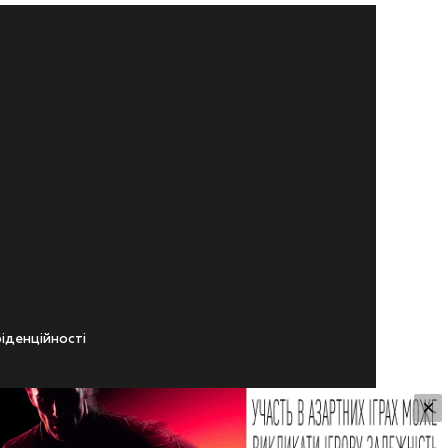
iденцiйностi
×
ічного віку.
ування Сайтом.
 Користувачем,