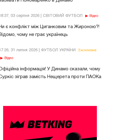
забивати Пономаренко в Динамо
18:37, 03 серпня 2026 | СВІТОВИЙ ФУТБОЛ
Відео
Чи є конфлікт між Циганковим та Жироною?!
Відомо, чому не грає українець
17:26, 31 липня 2026 | ФУТБОЛ УКРАЇНИ
Ексклюзив
Відео
Офіційна інформація! У Динамо сказали, чому
Суркіс зіграв замість Нещерета проти ПАОКа