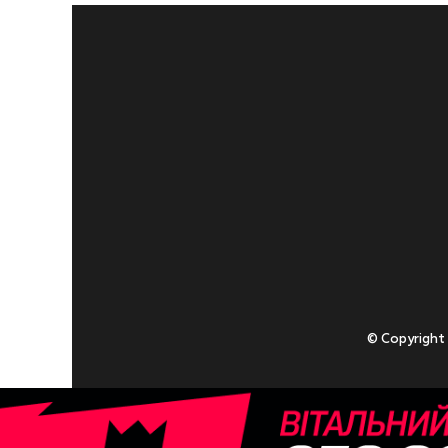
© Copyright
Приступаючи
У разі , якщо
Адміністрація