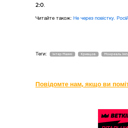
2:0
.
Читайте також:
Не через повістку. Росі
Теги:
Інтер Маямі
Кривцов
Монреаль Імп
Повідомте нам, якщо ви пом