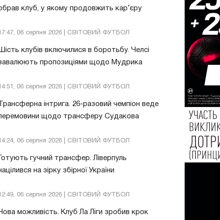
обрав клуб, у якому продовжить кар’єру
17:47, 06 серпня 2026 | СВІТОВИЙ ФУТБОЛ
Шість клубів включилися в боротьбу. Челсі
завалюють пропозиціями щодо Мудрика
14:51, 06 серпня 2026 | СВІТОВИЙ ФУТБОЛ
Трансферна інтрига. 26-разовий чемпіон веде
перемовини щодо трансферу Судакова
14:24, 06 серпня 2026 | СВІТОВИЙ ФУТБОЛ
Готують гучний трансфер. Ліверпуль
націлився на зірку збірної України
12:49, 06 серпня 2026 | СВІТОВИЙ ФУТБОЛ
Нова можливість. Клуб Ла Ліги зробив крок