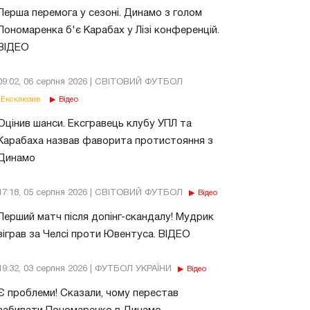
Перша перемога у сезоні. Динамо з голом
Пономаренка б'є Карабах у Лізі конференцій.
ВІДЕО
09:02, 06 серпня 2026 | СВІТОВИЙ ФУТБОЛ
Ексклюзив
Відео
Оцінив шанси. Ексгравець клубу УПЛ та
Карабаха назвав фаворита протистояння з
Динамо
17:18, 05 серпня 2026 | СВІТОВИЙ ФУТБОЛ
Відео
Перший матч після допінг-скандалу! Мудрик
зіграв за Челсі проти Ювентуса. ВІДЕО
19:32, 03 серпня 2026 | ФУТБОЛ УКРАЇНИ
Відео
Є проблеми! Сказали, чому перестав