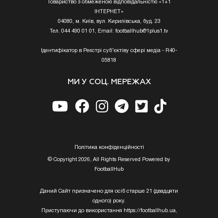
Товариство з обмеженою відповідальністю «1+1
ІНТЕРНЕТ»
04080, м. Київ, вул. Кирилівська, буд. 23
Тел. 044 490 01 01, Email:
footballhub@1plus1.tv
Ідентифікатор в Реєстрі суб’єктіву сфері медіа - R40-
05818
МИ У СОЦ. МЕРЕЖАХ
Полiтика конфiденцiйностi
© Copyright 2026, All Rights Reserved Powered by
FootballHub
Даний Сайт призначено для осіб старше 21 (двадцяти
одного) року.
Приступаючи до використання https://footballhub.ua,