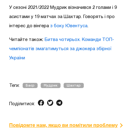
У сезоні 2021/2022 Мудрик візначився 2 голами і 9
асистами у 19 матчах за Шахтар. Говорять і про
інтерес до вінгера
з боку Ювентуса
.
Читайте також:
Битва чотирьох. Команди ТОП-
чемпіонатів змагатимуться за джокера збірної
України
Теги:
Баєр
Мудрик
Шахтар
Поділитися:
Повідомте нам, якщо ви помітили проблему