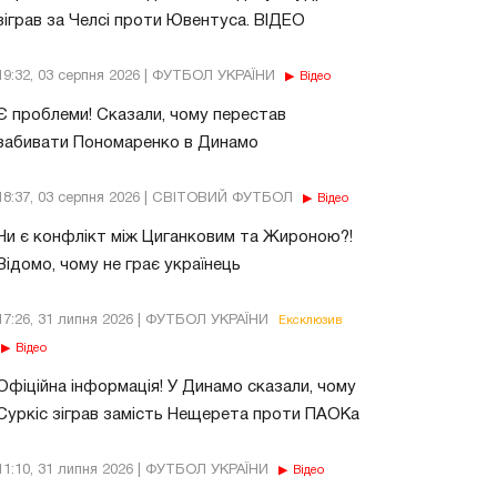
зіграв за Челсі проти Ювентуса. ВІДЕО
19:32, 03 серпня 2026 | ФУТБОЛ УКРАЇНИ
Відео
Є проблеми! Сказали, чому перестав
забивати Пономаренко в Динамо
18:37, 03 серпня 2026 | СВІТОВИЙ ФУТБОЛ
Відео
Чи є конфлікт між Циганковим та Жироною?!
Відомо, чому не грає українець
17:26, 31 липня 2026 | ФУТБОЛ УКРАЇНИ
Ексклюзив
Відео
Офіційна інформація! У Динамо сказали, чому
Суркіс зіграв замість Нещерета проти ПАОКа
11:10, 31 липня 2026 | ФУТБОЛ УКРАЇНИ
Відео