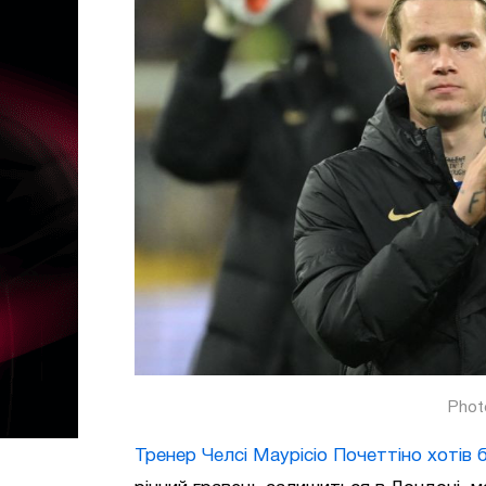
Phot
Тренер Челсі Маурісіо Почеттіно хотів