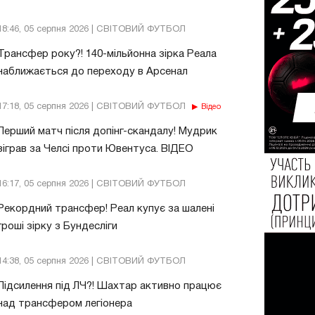
18:46, 05 серпня 2026 | СВІТОВИЙ ФУТБОЛ
Трансфер року?! 140-мільйонна зірка Реала
наближається до переходу в Арсенал
17:18, 05 серпня 2026 | СВІТОВИЙ ФУТБОЛ
Відео
Перший матч після допінг-скандалу! Мудрик
зіграв за Челсі проти Ювентуса. ВІДЕО
16:17, 05 серпня 2026 | СВІТОВИЙ ФУТБОЛ
Рекордний трансфер! Реал купує за шалені
гроші зірку з Бундесліги
14:38, 05 серпня 2026 | СВІТОВИЙ ФУТБОЛ
Підсилення під ЛЧ?! Шахтар активно працює
над трансфером легіонера