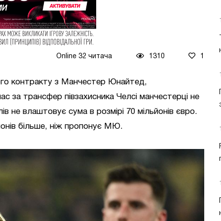
Online 32 читача
1310
1
го контракту з Манчестер Юнайтед,
час за трансфер півзахисника Челсі манчестерці не
в не влаштовує сума в розмірі 70 мільйонів євро.
йонів більше, ніж пропонує МЮ.