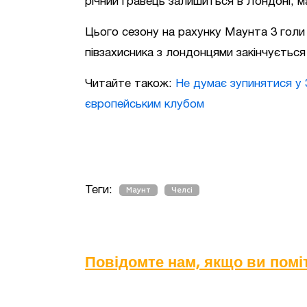
річний гравець залишиться в Лондоні, 
Цього сезону на рахунку Маунта 3 голи і
півзахисника з лондонцями закінчується 
Читайте також:
Не думає зупинятися у 3
європейським клубом
Теги:
Маунт
Челсі
Повідомте нам, якщо ви пом