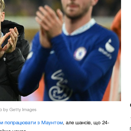
o by Getty Images
 би попрацювати з Маунтом
, але шансів, що 24-