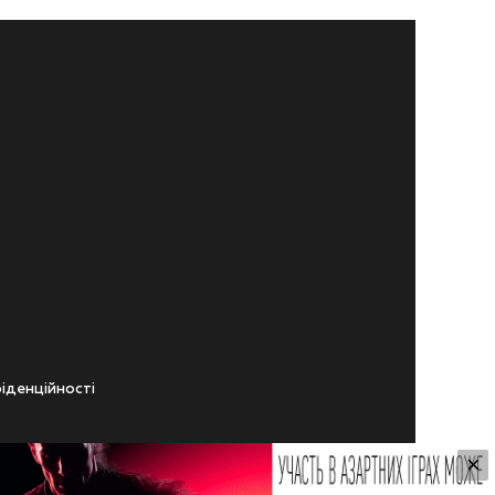
iденцiйностi
×
ічного віку.
ування Сайтом.