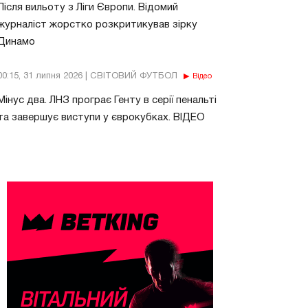
Після вильоту з Ліги Європи. Відомий
журналіст жорстко розкритикував зірку
Динамо
00:15, 31 липня 2026 | СВІТОВИЙ ФУТБОЛ
Відео
Мінус два. ЛНЗ програє Генту в серії пенальті
та завершує виступи у єврокубках. ВІДЕО