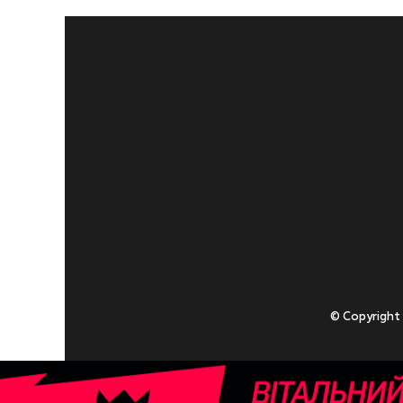
© Copyright
Приступаючи
У разі , якщо