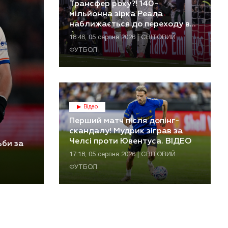
Трансфер року?! 140-
мільйонна зірка Реала
наближається до переходу в
Арсенал
18:46, 05 серпня 2026 | СВІТОВИЙ
ФУТБОЛ
Відео
Перший матч після допінг-
скандалу! Мудрик зіграв за
Челсі проти Ювентуса. ВІДЕО
ьби за
17:18, 05 серпня 2026 | СВІТОВИЙ
ФУТБОЛ