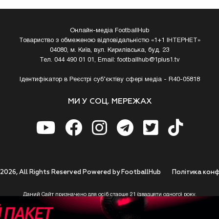
Онлайн-медіа FootballHub
Товариство з обмеженою відповідальністю «1+1 ІНТЕРНЕТ»
04080, м. Київ, вул. Кирилівська, буд. 23
Тел. 044 490 01 01, Email:
footballhub@1plus1.tv
Ідентифікатор в Реєстрі суб’єктіву сфері медіа - R40-05818
МИ У СОЦ. МЕРЕЖАХ
 2026, All Rights Reserved Powered by FootballHub
Полiтика конф
Даний Сайт призначено для осіб старше 21 (двадцяти одного) року.
 до використання https://footballhub.ua, Користувач цим підтверджує, що досяг 21-р
 Ви (Користувач) не досягли 21-річного віку - не розпочинайте або припиніть корист