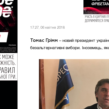
17:27, 06 квітня 2018
Томас Грімм
– новий президент україн
безальтернативні вибори. Іноземець, я