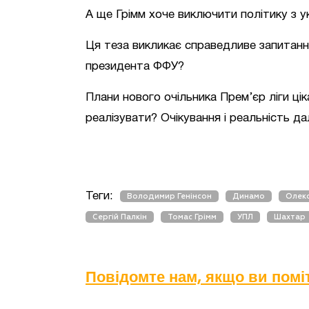
А ще Грімм хоче виключити політику з у
Ця теза викликає справедливе запитанн
президента ФФУ?
Плани нового очільника Прем’єр ліги цік
реалізувати? Очікування і реальність д
Теги:
Володимир Генінсон
Динамо
Олекс
Сергій Палкін
Томас Грімм
УПЛ
Шахтар
Повідомте нам, якщо ви пом