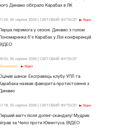
чого Динамо обіграло Карабах в ЛК
21:56, 06 серпня 2026 | СВІТОВИЙ ФУТБОЛ
Відео
Перша перемога у сезоні. Динамо з голом
Пономаренка б'є Карабах у Лізі конференцій.
ВІДЕО
09:02, 06 серпня 2026 | СВІТОВИЙ ФУТБОЛ
Ексклюзив
Відео
Оцінив шанси. Ексгравець клубу УПЛ та
Карабаха назвав фаворита протистояння з
Динамо
17:18, 05 серпня 2026 | СВІТОВИЙ ФУТБОЛ
Відео
Перший матч після допінг-скандалу! Мудрик
зіграв за Челсі проти Ювентуса. ВІДЕО