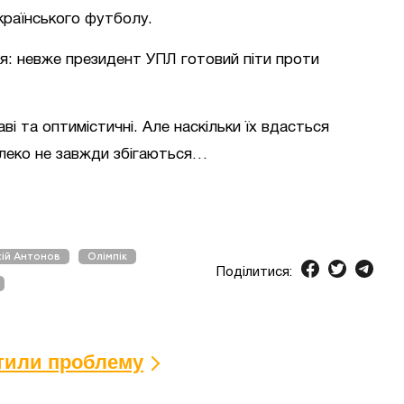
країнського футболу.
я: невже президент УПЛ готовий піти проти
аві та оптимістичні. Але наскільки їх вдасться
алеко не завжди збігаються…
ій Антонов
Олімпік
Поділитися:
ітили проблему