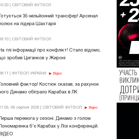
10:20 | СВІТОВИЙ ФУТБОЛ
Готується 35-мільйонний трансфер! Арсенал
полює на лідера Шахтаря
09:10 | СВІТОВИЙ ФУТБОЛ
На тлі інформації про конфлікт! Стало відомо,
що зробив Циганков у Жироні
08:11 | ФУТБОЛ УКРАЇНИ
Відео
Головний фактор! Костюк сказав, за рахунок
чого Динамо обіграло Карабах в ЛК
21:56, 06 серпня 2026 | СВІТОВИЙ ФУТБОЛ
Відео
Перша перемога у сезоні. Динамо з голом
Пономаренка б'є Карабах у Лізі конференцій.
ВІДЕО