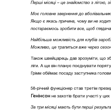
Перші місяці – це знайомство з лігою, з
Моє головне звернення до вболівальникі
Якщо є якась причина, чому ви не ходите
постараємось зробити все, щоб глядач
Найбільша можливість для клубів заробл
Можливо, це трапиться вже через сезон,
Також швейцарець дав зрозуміти, що зб
ліги. А ще він планує поєднувати поря
Грімм обіймає посаду заступника голови
58-річний функціонер став третім пре
Генінсон
не захотів брати участі у цих
За три місяці мають бути перші результ