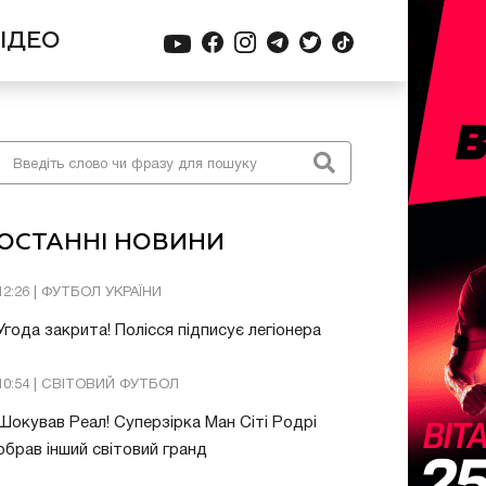
ІДЕО
ОСТАННІ НОВИНИ
12:26 | ФУТБОЛ УКРАЇНИ
Угода закрита! Полісся підписує легіонера
10:54 | СВІТОВИЙ ФУТБОЛ
Шокував Реал! Суперзірка Ман Сіті Родрі
обрав інший світовий гранд