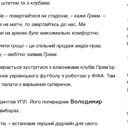
і штатом та з клубами.
в – повертайтеся на стадіони, – каже Грімм. –
 на матчі, то звертайтесь до нас. Ми
ам на аренах було максимально комфортно.
яти гроші – це спільний продаж медіа-прав.
 – амбітно заявив Грімм.
ирається зустрітися з власниками клубів Прем’єр
тунок українського футболу з роботою у ФІФА. Там
 палати з вирішення суперечок.
Володимир
зидентом УПЛ. Його попередник
 виборах.
ати, – встановив перший дедлайн для свого