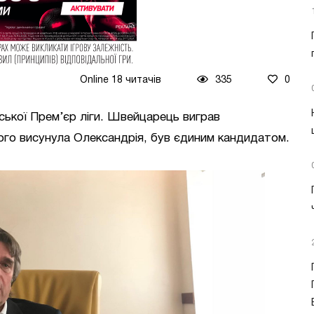
Online 18 читачів
335
0
ської Прем’єр ліги. Швейцарець виграв
кого висунула Олександрія, був єдиним кандидатом.