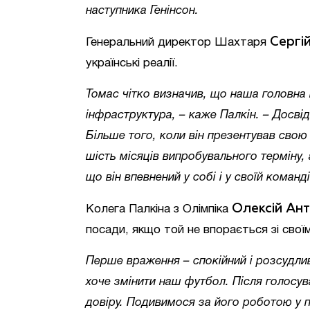
наступника Генінсон.
Сергі
Генеральний директор Шахтаря
українські реалії.
Томас чітко визначив, що наша головна м
інфраструктура, – каже Палкін. – Досві
Більше того, коли він презентував сво
шість місяців випробувального терміну,
що він впевнений у собі і у своїй команді
Олексій Ан
Колега Палкіна з Олімпіка
посади, якщо той не впорається зі свої
Перше враження – спокійний і розсудли
хоче змінити наш футбол. Після голосув
довіру. Подивимося за його роботою у п