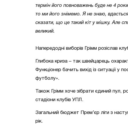
термін його повноважень буде не 4 роки,
то ми його знімемо. Я не знаю, вдастьс
сказати, що це такий кіт у мішку. Але с
великий.
Напередодні виборів Грімм розіслав кл
Глибока криза – так швейцарець охарак
Функціонер бачить вихід із ситуації у п
футболу».
Також Грімм хоче зібрати єдиний пул, ро
стадіони клубів УПЛ.
Загальний бюджет Прем’єр ліги з наступ
рік.