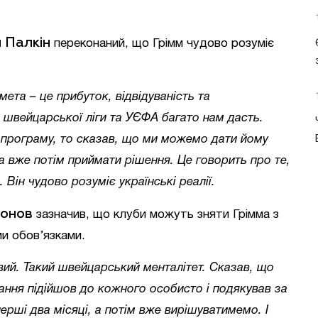
й Палкін
переконаний, що Грімм чудово розуміє
ета – це прибуток, відвідуваність та
д швейцарської ліги та УЄФА багато нам дасть.
ю програму, то сказав, що ми можемо дати йому
 а вже потім приймати рішення. Це говорить про те,
. Він чудово розуміє українські реалії.
тонов
зазначив, що клуби можуть зняти Грімма з
ми обов’язками.
вий. Такий швейцарський менталітет. Сказав, що
ання підійшов до кожного особисто і подякував за
ерші два місяці, а потім вже вирішуватимемо. І