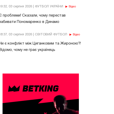
19:32, 03 серпня 2026 | ФУТБОЛ УКРАЇНИ
Відео
Є проблеми! Сказали, чому перестав
забивати Пономаренко в Динамо
18:37, 03 серпня 2026 | СВІТОВИЙ ФУТБОЛ
Відео
Чи є конфлікт між Циганковим та Жироною?!
Відомо, чому не грає українець