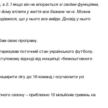
 а 2. І якщо він не впорається зі своїми функціями,
я йому втілити у життя все бажане чи ні. Можна
подіваюся, що у нього все вийде. Досвід у нього
убам свою програму.
теризував поточний стан українського футболу.
оступовому відході від концепції «безкоштовного
зширити лігу до 16 команд і осучаснити усі
ного сезону – приблизно 10 мільйонів гривень на