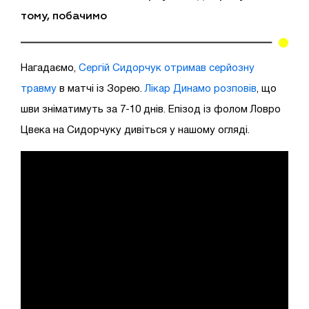
тому, побачимо
Нагадаємо,
Сергій Сидорчук отримав серйозну
травму
в матчі із Зорею.
Лікар Динамо розповів
, що
шви зніматимуть за 7-10 днів. Епізод із фолом Ловро
Цвека на Сидорчуку дивіться у нашому огляді.