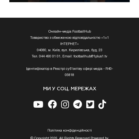
Онлайн-медіа FootballHub
Товариство з обмеженою відповідальністю «1+1
ІНТЕРНЕТ»
04080, м. Київ, вул. Кирилівська, буд. 23
Тел. 044 490 01 01, Email:
footballhub@1plus1.tv
Ідентифікатор в Реєстрі суб’єктіву сфері медіа - R40-
05818
МИ У СОЦ. МЕРЕЖАХ
Полiтика конфiденцiйностi
© Copyright 2026, All Rights Reserved Powered by