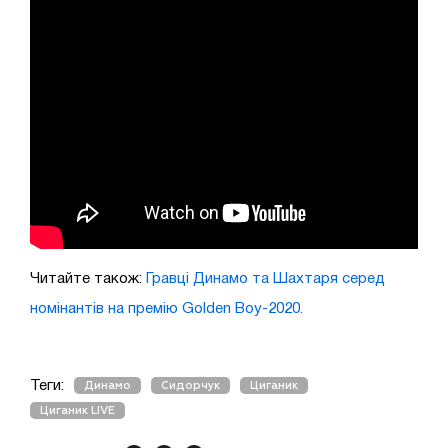
Читайте також:
Гравці Динамо та Шахтаря серед
номінантів на премію Golden Boy-2020.
Теги:
Динамо
Сидорчук
Циганик
Циганик LIVE