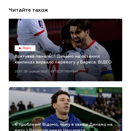
Читайте також
Відео
Врятував пенальті! Динамо на останніх
хвилинах вирвало перемогу у Вереса. ВІДЕО
20:01, 09 серпня 2026 | ФУТБОЛ УКРАЇНИ
Є проблеми! Відомо, чому в заявці Динамо на
матч з Вересом немає Нещерета