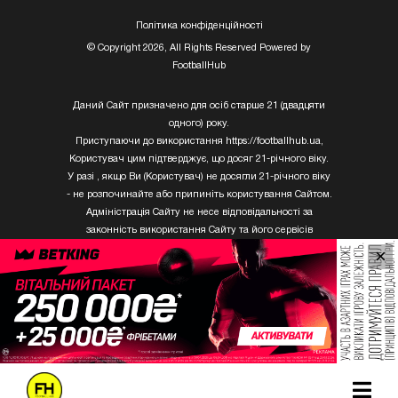
Полiтика конфiденцiйностi
© Copyright 2026, All Rights Reserved Powered by
FootballHub
Даний Сайт призначено для осіб старше 21 (двадцяти
одного) року.
Приступаючи до використання https://footballhub.ua,
Користувач цим підтверджує, що досяг 21-річного віку.
У разі , якщо Ви (Користувач) не досягли 21-річного віку
- не розпочинайте або припиніть користування Сайтом.
Адміністрація Сайту не несе відповідальності за
законність використання Сайту та його сервісів
Користувачем, який не досяг 21-річного віку.
×
Твори Getty Images, що розміщені на сайті, не можуть
бути використані третіми особами без письмового
дозволу ТОВ «ГЛОБАЛ ІМІДЖЕС ЮКРЕЙН.