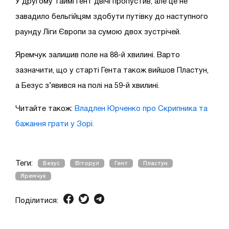
У другому таймі Гент двічі пропустив, але це не
завадило бельгійцям здобути путівку до наступного
раунду Ліги Європи за сумою двох зустрічей.
Яремчук залишив поле на 88-й хвилині. Варто
зазначити, що у старті Гента також вийшов Пластун,
а Безус з’явився на полі на 59-й хвилині.
Читайте також:
Владлен Юрченко про Скрипника та
бажання грати у Зорі.
Теги:
Безус
Віторул
Гент
Пластун
Яремчук
Поділитися: