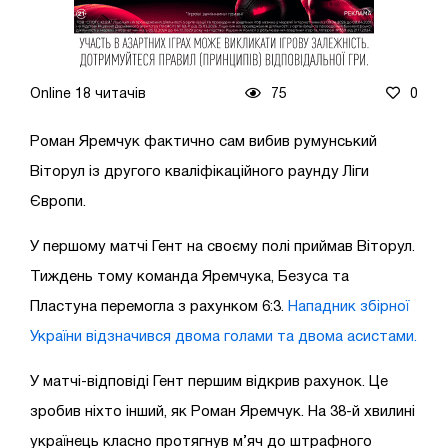
Online 18 читачів
75
0
Роман Яремчук фактично сам вибив румунський
Віторул із другого кваліфікаційного раунду Ліги
Європи.
У першому матчі Гент на своєму полі приймав Віторул.
Тиждень тому команда Яремчука, Безуса та
Пластуна перемогла з рахунком 6:3.
Нападник збірної
України відзначився двома голами та двома асистами.
У матчі-відповіді Гент першим відкрив рахунок. Це
зробив ніхто інший, як Роман Яремчук. На 38-й хвилині
українець класно протягнув м’яч до штрафного