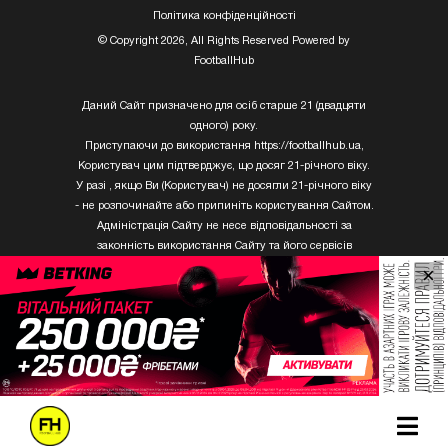
Полiтика конфiденцiйностi
© Copyright 2026, All Rights Reserved Powered by
FootballHub
Даний Сайт призначено для осіб старше 21 (двадцяти
одного) року.
Приступаючи до використання https://footballhub.ua,
Користувач цим підтверджує, що досяг 21-річного віку.
У разі , якщо Ви (Користувач) не досягли 21-річного віку
- не розпочинайте або припиніть користування Сайтом.
Адміністрація Сайту не несе відповідальності за
законність використання Сайту та його сервісів
Користувачем, який не досяг 21-річного віку.
×
Твори Getty Images, що розміщені на сайті, не можуть
бути використані третіми особами без письмового
дозволу ТОВ «ГЛОБАЛ ІМІДЖЕС ЮКРЕЙН.