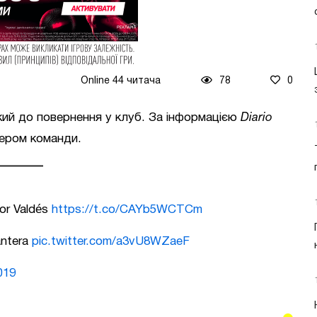
Online 44 читача
78
0
ий до повернення у клуб. За інформацією
Diario
ером команди.
tor Valdés
https://t.co/CAYb5WCTCm
antera
pic.twitter.com/a3vU8WZaeF
019