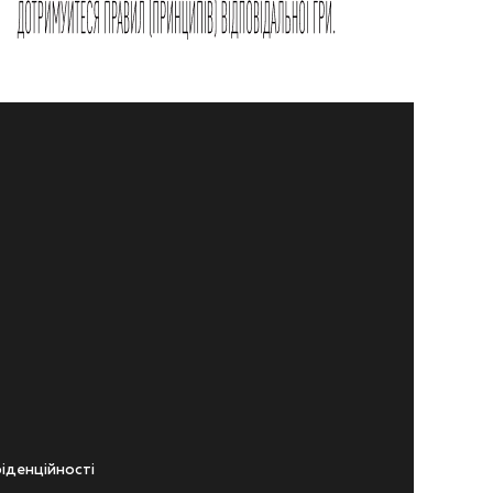
iденцiйностi