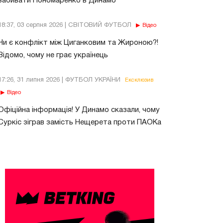
забивати Пономаренко в Динамо
18:37, 03 серпня 2026 | СВІТОВИЙ ФУТБОЛ
Відео
Чи є конфлікт між Циганковим та Жироною?!
Відомо, чому не грає українець
17:26, 31 липня 2026 | ФУТБОЛ УКРАЇНИ
Ексклюзив
Відео
Офіційна інформація! У Динамо сказали, чому
Суркіс зіграв замість Нещерета проти ПАОКа