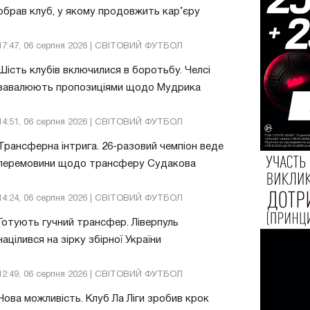
обрав клуб, у якому продовжить кар’єру
17:47, 06 серпня 2026 | СВІТОВИЙ ФУТБОЛ
Шість клубів включилися в боротьбу. Челсі
завалюють пропозиціями щодо Мудрика
14:51, 06 серпня 2026 | СВІТОВИЙ ФУТБОЛ
Трансферна інтрига. 26-разовий чемпіон веде
перемовини щодо трансферу Судакова
14:24, 06 серпня 2026 | СВІТОВИЙ ФУТБОЛ
Готують гучний трансфер. Ліверпуль
націлився на зірку збірної України
12:49, 06 серпня 2026 | СВІТОВИЙ ФУТБОЛ
Нова можливість. Клуб Ла Ліги зробив крок