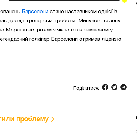
ихованець
Барселони
стане наставником однієї із
ає досвід тренерської роботи. Минулого сезону
ою Мораталас, разом з якою став чемпіоном у
легендарний голкіпер
Барселони
отримав ліцензію
Поділитися:
ітили проблему