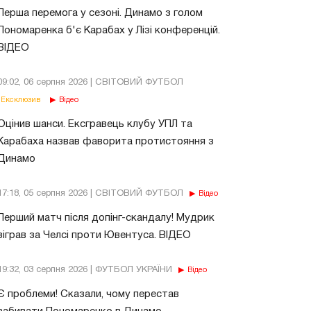
Перша перемога у сезоні. Динамо з голом
Пономаренка б'є Карабах у Лізі конференцій.
ВІДЕО
09:02, 06 серпня 2026 | СВІТОВИЙ ФУТБОЛ
Ексклюзив
Відео
Оцінив шанси. Ексгравець клубу УПЛ та
Карабаха назвав фаворита протистояння з
Динамо
17:18, 05 серпня 2026 | СВІТОВИЙ ФУТБОЛ
Відео
Перший матч після допінг-скандалу! Мудрик
зіграв за Челсі проти Ювентуса. ВІДЕО
19:32, 03 серпня 2026 | ФУТБОЛ УКРАЇНИ
Відео
Є проблеми! Сказали, чому перестав