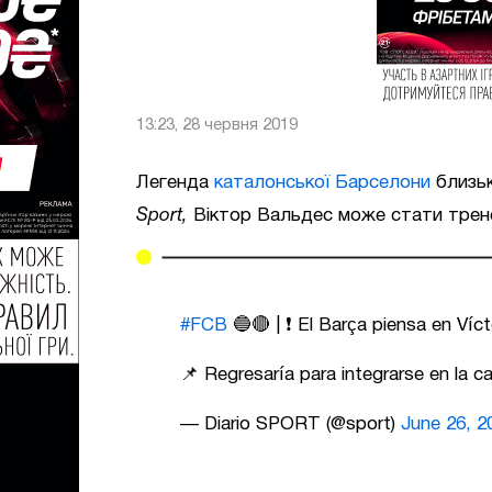
13:23, 28 червня 2019
Легенда
каталонської Барселони
близьк
Sport,
Віктор Вальдес може стати трен
#FCB
🔵🔴 | ❗ El Barça piensa en Víc
📌 Regresaría para integrarse en la c
— Diario SPORT (@sport)
June 26, 2