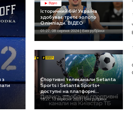
Відео
Історичний бій! Україна
здобуває третє золото
Олімпіади. ВІДЕО
01:27, 08 серпня 2024 | Без рубрики
 з
Спортивні телеканали Setanta
лати
Sports і Setanta Sports+
доступні на платформі
Київстар ТБ
18:27, 13 вересня 2023 | Без рубрики