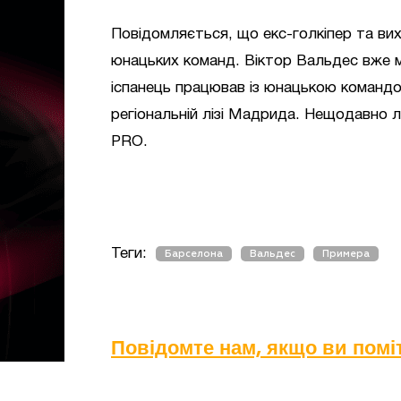
Повідомляється, що екс-голкіпер та в
юнацьких команд. Віктор Вальдес вже м
іспанець працював із юнацькою команд
регіональній лізі Мадрида. Нещодавно 
PRO.
Теги:
Барселона
Вальдес
Примера
Повідомте нам, якщо ви пом