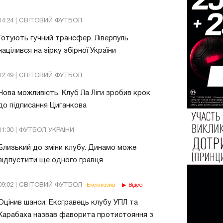
14:24 | СВІТОВИЙ ФУТБОЛ
Готують гучний трансфер. Ліверпуль
націлився на зірку збірної України
12:49 | СВІТОВИЙ ФУТБОЛ
Нова можливість. Клуб Ла Ліги зробив крок
до підписання Циганкова
11:30 | ФУТБОЛ УКРАЇНИ
Близький до зміни клубу. Динамо може
відпустити ще одного гравця
09:02 | СВІТОВИЙ ФУТБОЛ
Ексклюзив
Відео
Оцінив шанси. Ексгравець клубу УПЛ та
Карабаха назвав фаворита протистояння з