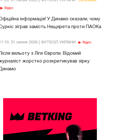
17:26, 31 липня 2026 | ФУТБОЛ УКРАЇНИ
Ексклюзив
Відео
Офіційна інформація! У Динамо сказали, чому
Суркіс зіграв замість Нещерета проти ПАОКа
11:10, 31 липня 2026 | ФУТБОЛ УКРАЇНИ
Відео
Після вильоту з Ліги Європи. Відомий
журналіст жорстко розкритикував зірку
Динамо