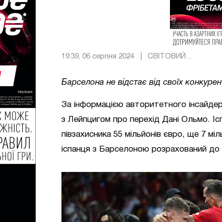
19:39, 06 серпня 2024
СВІТОВИЙ
ФУТБОЛ
Барселона не відстає від своїх конкурен
За інформацією авторитетного інсайде
з Лейпцигом про перехід Дані Ольмо. І
півзахисника 55 мільйонів євро, ще 7 мі
іспанця з Барселоною розрахований до л