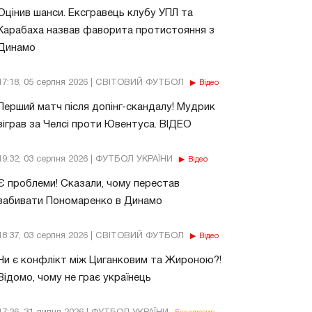
Оцінив шанси. Ексгравець клубу УПЛ та
Карабаха назвав фаворита протистояння з
Динамо
17:18, 05 серпня 2026 | СВІТОВИЙ ФУТБОЛ
Відео
Перший матч після допінг-скандалу! Мудрик
зіграв за Челсі проти Ювентуса. ВІДЕО
19:32, 03 серпня 2026 | ФУТБОЛ УКРАЇНИ
Відео
Є проблеми! Сказали, чому перестав
забивати Пономаренко в Динамо
18:37, 03 серпня 2026 | СВІТОВИЙ ФУТБОЛ
Відео
Чи є конфлікт між Циганковим та Жироною?!
Відомо, чому не грає українець