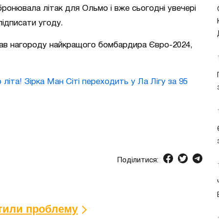
онювала літак для Ольмо і вже сьогодні увечері
підписати угоду.
мав нагороду найкращого бомбардира Євро-2024,
іта! Зірка Ман Сіті переходить у Ла Лігу за 95
Поділитися:
ітили проблему