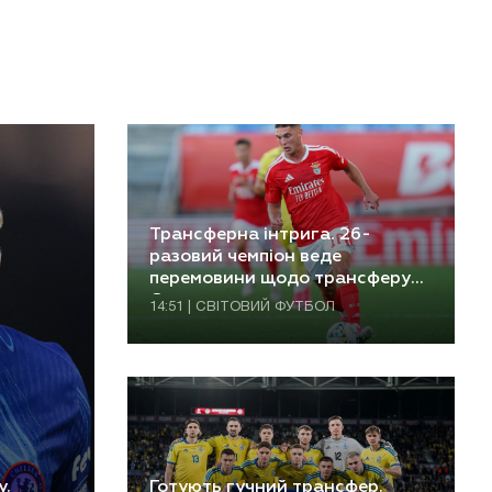
Трансферна інтрига. 26-
разовий чемпіон веде
перемовини щодо трансферу
Судакова
14:51 | СВІТОВИЙ ФУТБОЛ
у.
Готують гучний трансфер.