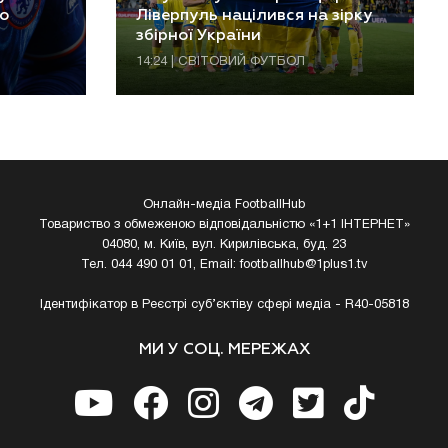
о
Ліверпуль націлився на зірку
збірної України
14:24 | СВІТОВИЙ ФУТБОЛ
Онлайн-медіа FootballHub
Товариство з обмеженою відповідальністю «1+1 ІНТЕРНЕТ»
04080, м. Київ, вул. Кирилівська, буд. 23
Тел. 044 490 01 01, Email:
footballhub@1plus1.tv
Ідентифікатор в Реєстрі суб’єктіву сфері медіа - R40-05818
МИ У СОЦ. МЕРЕЖАХ