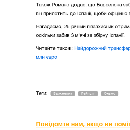
Також Романо додає, що Барселона забр
він прилетить до Іспанії, щоби офіційно 
Нагадаємо, 26-річний півзахисник отри
оскільки забив 3 м'ячі за збірну Іспанії.
Читайте також:
Найдорожчий трансфер л
млн євро
Теги:
Барселона
Лейпциг
Ольмо
Повідомте нам, якщо ви пом