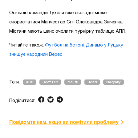
Осічкою команди Тухеля вже сьогодні може
скористатися Манчестер Сіті Олександра Зінченка.
Містяни мають шанс очолити турнірну таблицю АПЛ.
Читайте також:
Футбол на бетоні. Динамо у Луцьку
знищує народний Верес
Теги:
АПЛ
Вест Гем
Менді
Челсі
Масуаку
Поділитися:
Повідомте нам, якщо ви помітили проблему