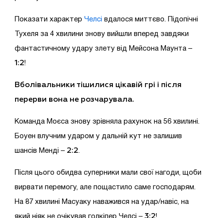
Показати характер
Челсі
вдалося миттєво. Підопічні
Тухеля за 4 хвилини знову вийшли вперед завдяки
фантастичному удару злету від Мейсона Маунта –
1:2
!
Вболівальники тішилися цікавій грі і після
перерви вона не розчарувала.
Команда Моєса знову зрівняла рахунок на 56 хвилині.
Боуен влучним ударом у дальній кут не залишив
2:2
шансів Менді –
.
Після цього обидва суперники мали свої нагоди, щоби
вирвати перемогу, але пощастило саме господарям.
На 87 хвилині Масуаку наважився на удар/навіс, на
3:2
який ніяк не очікував голкіпер Челсі –
!