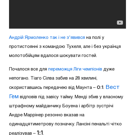
Андрій Ярмоленко так і не з'явився
на полі у
протистоянні з командою Тухеля, але і без українця
молотобійцям вдалося шокувати гостей.
Почалося все для
переможця Ліги чемпіонів
дуже
непогано. Тіаго Сілва забив на 28 хвилині,
Вест
0:1
скориставшись передачею від Маунта –
.
Гем
відповів під завісу тайму. Менді збив у власному
штрафному майданчику Боуена і арбітр зустрічі
Андре Маррінер резонно вказав на
одинадцятиметрову позначку. Лансіні пенальті чітко
1:1
реалізував –
.