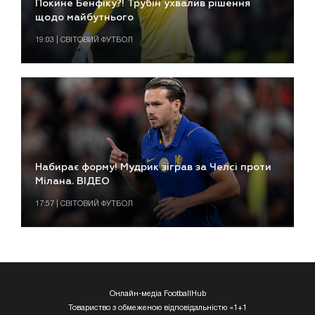
Покине Бенфіку?! Трубін ухвалив рішення
щодо майбутнього
19:03 | СВІТОВИЙ ФУТБОЛ
Набирає форму! Мудрик зіграв за Челсі проти
Мілана. ВІДЕО
17:57 | СВІТОВИЙ ФУТБОЛ
Онлайн-медіа FootballHub
Товариство з обмеженою відповідальністю «1+1