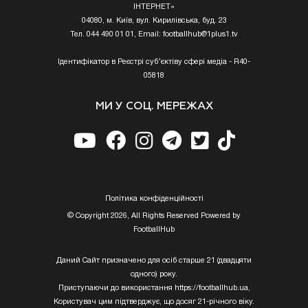
ІНТЕРНЕТ»
04080, м. Київ, вул. Кирилівська, буд. 23
Тел. 044 490 01 01, Email:
footballhub@1plus1.tv
Ідентифікатор в Реєстрі суб’єктіву сфері медіа - R40-
05818
МИ У СОЦ. МЕРЕЖАХ
Полiтика конфiденцiйностi
© Copyright 2026, All Rights Reserved Powered by
FootballHub
Даний Сайт призначено для осіб старше 21 (двадцяти
одного) року.
Приступаючи до використання https://footballhub.ua,
Користувач цим підтверджує, що досяг 21-річного віку.