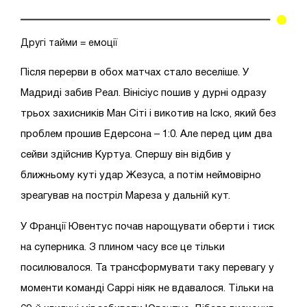
Другі тайми = емоції
Після перерви в обох матчах стало веселіше. У
Мадриді забив Реал. Вінісіус пошив у дурні одразу
трьох захисників Ман Сіті і викотив на Іско, який без
проблем прошив Едерсона – 1:0. Але перед цим два
сейви здійснив Куртуа. Спершу він відбив у
ближньому куті удар Жезуса, а потім неймовірно
зреагував на постріл Мареза у дальній кут.
У Франції Ювентус почав нарощувати оберти і тиск
на суперника. З плином часу все це тільки
посилювалося. Та трансформувати таку перевагу у
моменти команді Саррі ніяк не вдавалося. Тільки на