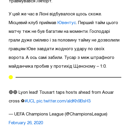
травмувався Ляпорт.
У цей же час в Ліоні відбувалося щось схоже.
Місцевий клуб приймав
Ювентус
. Перший тайм цього
матчу теж не був багатим на моменти. Господарі
грали дуже сміливо і за половину тайму не дозволили
гравцям Юве завдати жодного удару по своїх
ворота. А ось самі забили. Тусар з меж штрафного
майданчика пробив у протихід Щенсному – 1:0.
🔴🔵 Lyon lead! Tousart taps hosts ahead from Aouar
cross ⚽️
#UCL
pic.twitter.com/aldKh9BsH3
— UEFA Champions League (@ChampionsLeague)
February 26, 2020