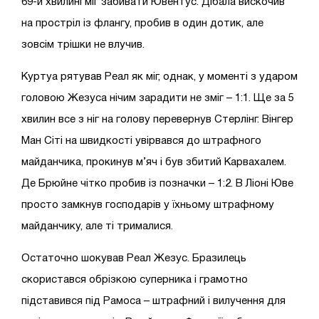
69-й хвилині міг забивати Ювентус. Дібала вискочив
на простріл із флангу, пробив в один дотик, але
зовсім трішки не влучив.
Куртуа рятував Реал як міг, однак, у моменті з ударом
головою Жезуса нічим зарадити не зміг – 1:1. Ще за 5
хвилин все з ніг на голову перевернув Стерлінг. Вінгер
Ман Сіті на швидкості увірвався до штрафного
майданчика, прокинув м’яч і був збитий Карвахалем.
Де Брюйне чітко пробив із позначки – 1:2. В Ліоні Юве
просто замкнув господарів у їхньому штрафному
майданчику, але ті трималися.
Остаточно шокував Реал Жезус. Бразилець
скористався обрізкою суперника і грамотно
підставився під Рамоса – штрафний і вилучення для