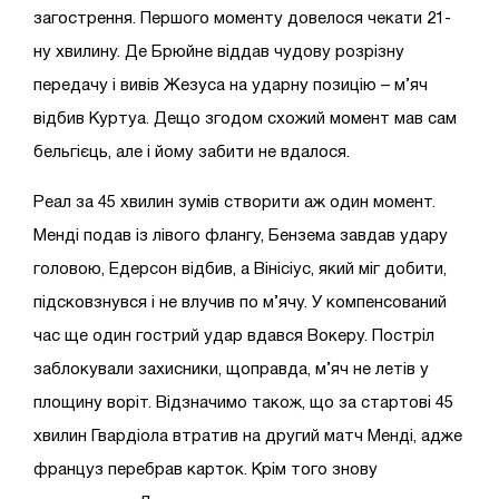
загострення. Першого моменту довелося чекати 21-
ну хвилину. Де Брюйне віддав чудову розрізну
передачу і вивів Жезуса на ударну позицію – м’яч
відбив Куртуа. Дещо згодом схожий момент мав сам
бельгієць, але і йому забити не вдалося.
Реал за 45 хвилин зумів створити аж один момент.
Менді подав із лівого флангу, Бензема завдав удару
головою, Едерсон відбив, а Вінісіус, який міг добити,
підсковзнувся і не влучив по м’ячу. У компенсований
час ще один гострий удар вдався Вокеру. Постріл
заблокували захисники, щоправда, м’яч не летів у
площину воріт. Відзначимо також, що за стартові 45
хвилин Гвардіола втратив на другий матч Менді, адже
француз перебрав карток. Крім того знову