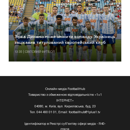
Зірка Динамо може змінити команду. Українець
зацікавив титулований європейський клуб
13:35 | СВІТОВИЙ ФУТБОЛ
Онлайн-медіа FootballHub
Товариство з обмеженою відповідальністю «1+1
ІНТЕРНЕТ»
04080, м. Київ, вул. Кирилівська, буд. 23
Тел. 044 490 01 01, Email:
footballhub@1plus1.tv
Ідентифікатор в Реєстрі суб’єктіву сфері медіа - R40-
05818