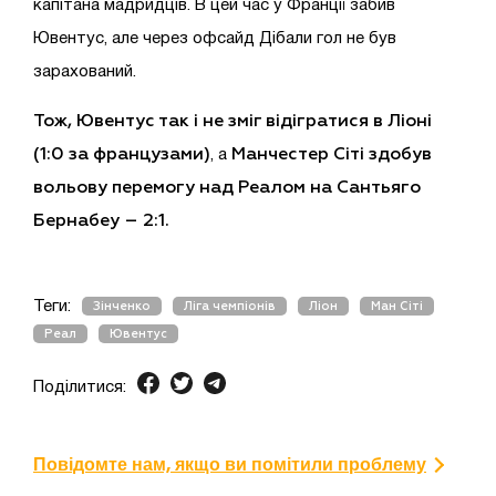
капітана мадридців. В цей час у Франції забив
Ювентус, але через офсайд Дібали гол не був
зарахований.
Тож, Ювентус так і не зміг відігратися в Ліоні
(1:0 за французами)
Манчестер Сіті здобув
, а
вольову перемогу над Реалом на Сантьяго
Бернабеу – 2:1.
Теги:
Зінченко
Ліга чемпіонів
Ліон
Ман Сіті
Реал
Ювентус
Поділитися:
Повідомте нам, якщо ви помітили проблему