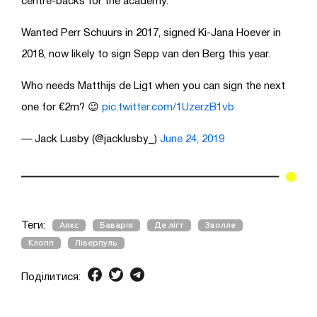
centre-backs for the academy.
Wanted Perr Schuurs in 2017, signed Ki-Jana Hoever in
2018, now likely to sign Sepp van den Berg this year.
Who needs Matthijs de Ligt when you can sign the next
one for €2m? 😉
pic.twitter.com/1UzerzB1vb
— Jack Lusby (@jacklusby_)
June 24, 2019
Теги:
Аякс
Баварія
Де лігт
Зволле
Клопп
Ліверпуль
Поділитися: