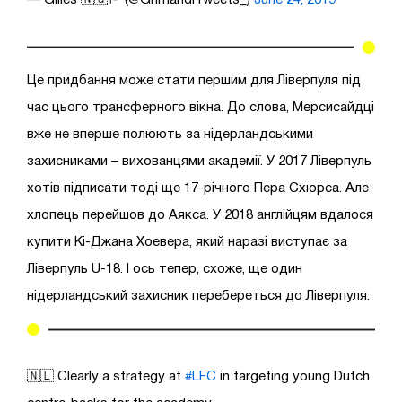
Це придбання може стати першим для Ліверпуля під
час цього трансферного вікна. До слова, Мерсисайдці
вже не вперше полюють за нідерландськими
захисниками – вихованцями академії. У 2017 Ліверпуль
хотів підписати тоді ще 17-річного Пера Схюрса. Але
хлопець перейшов до Аякса. У 2018 англійцям вдалося
купити Кі-Джана Хоевера, який наразі виступає за
Ліверпуль U-18. І ось тепер, схоже, ще один
нідерландський захисник перебереться до Ліверпуля.
🇳🇱 Clearly a strategy at
#LFC
in targeting young Dutch