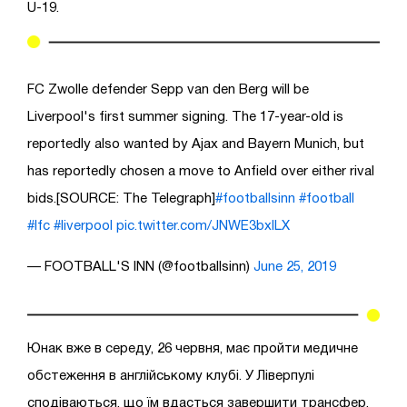
U-19.
FC Zwolle defender Sepp van den Berg will be
Liverpool's first summer signing. The 17-year-old is
reportedly also wanted by Ajax and Bayern Munich, but
has reportedly chosen a move to Anfield over either rival
bids.[SOURCE: The Telegraph]
#footballsinn
#football
#lfc
#liverpool
pic.twitter.com/JNWE3bxlLX
— FOOTBALL'S INN (@footballsinn)
June 25, 2019
Юнак вже в середу, 26 червня, має пройти медичне
обстеження в англійському клубі. У Ліверпулі
сподіваються, що їм вдасться завершити трансфер.