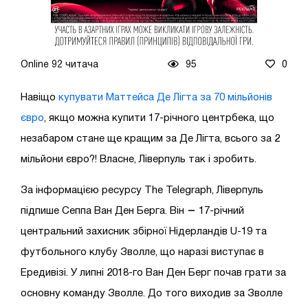
Online 92 читача
95
0
Навіщо
купувати Маттейса Де Лігта за 70 мільйонів
євро
, якщо можна купити 17-річного центрбека, що
незабаром стане ще кращим за Де Лігта, всього за 2
мільйони євро?! Власне, Ліверпуль так і зробить.
За інформацією ресурсу The Telegraph, Ліверпуль
–
підпише Сеппа Ван Ден Берга. Він
17-річний
центральний захисник збірної Нідерландів U-19 та
футбольного клубу Зволле, що наразі виступає в
Ередивізі. У липні 2018-го Ван Ден Берг почав грати за
основну команду Зволле. До того виходив за Зволле