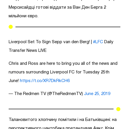
Мерсисайдці готові віддати за Ван Ден Берга 2
мільйони євро.
Liverpool Set To Sign Sepp van den Berg! |
#LFC
Daily
Transfer News LIVE
Chris and Ross are here to bring you all of the news and
rumours surrounding Liverpool FC for Tuesday 25th
June!
https://t.co/XR7DkRkCH6
— The Redmen TV (@TheRedmenTV)
June 25, 2019
Талановитого хлопчину помітили і на Батьківщині: на
перспективного центрбека претендував Аякс. Крім