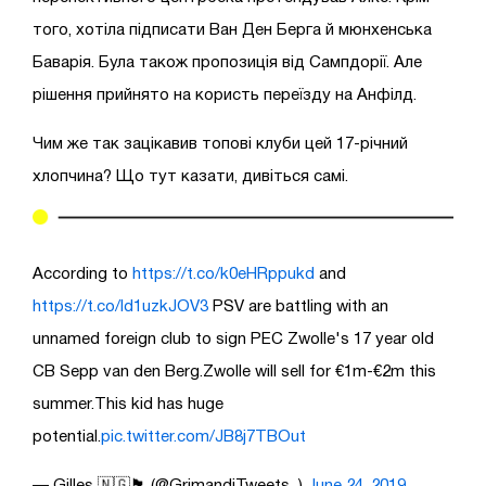
того, хотіла підписати Ван Ден Берга й мюнхенська
Баварія. Була також пропозиція від Сампдорії. Але
рішення прийнято на користь переїзду на Анфілд.
Чим же так зацікавив топові клуби цей 17-річний
хлопчина? Що тут казати, дивіться самі.
According to
https://t.co/k0eHRppukd
and
https://t.co/Id1uzkJOV3
PSV are battling with an
unnamed foreign club to sign PEC Zwolle's 17 year old
CB Sepp van den Berg.Zwolle will sell for €1m-€2m this
summer.This kid has huge
potential.
pic.twitter.com/JB8j7TBOut
— Gilles 🇳🇬🏴󠁧󠁢󠁥󠁮󠁧󠁿 (@GrimandiTweets_)
June 24, 2019