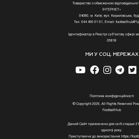
Товариство з обмеженою відповідальніс
ІНТЕРНЕТ»
04080, м. Київ, вул. Кирилівська, буд
Тел. 044 490 01 01, Email:
footballhub@1p
Ідентифікатор в Реєстрі суб’єктіву сфері ме
05818
МИ У СОЦ. МЕРЕЖАХ
Полiтика конфiденцiйностi
© Copyright 2026, All Rights Reserved Po
FootballHub
Даний Сайт призначено для осіб старше 21
одного) року.
Приступаючи до використання https://footb