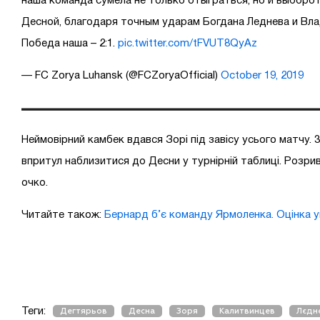
наша команда сумела не только отыграться, но и выборо
Десной, благодаря точным ударам Богдана Леднева и Вла
Победа наша – 2:1.
pic.twitter.com/tFVUT8QyAz
— FC Zorya Luhansk (@FCZoryaOfficial)
October 19, 2019
Неймовірний камбек вдався Зорі під завісу усього матчу.
впритул наблизитися до Десни у турнірній таблиці. Розр
очко.
Читайте також:
Бернард б’є команду Ярмоленка. Оцінка у
Теги:
Дегтярьов
Десна
Зоря
Калитвинцев
Лєдн