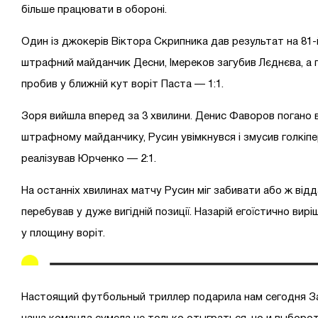
більше працювати в обороні.
Один із джокерів Віктора Скрипника дав результат на 81-
штрафний майданчик Десни, Імереков загубив Лєднєва, а п
пробив у ближній кут воріт Паста — 1:1.
Зоря вийшла вперед за 3 хвилини. Денис Фаворов погано 
штрафному майданчику, Русин увімкнувся і змусив голкіп
реалізував Юрченко — 2:1.
На останніх хвилинах матчу Русин міг забивати або ж відд
перебував у дуже вигідній позиції. Назарій егоїстично вирі
у площину воріт.
Настоящий футбольный триллер подарила нам сегодня За