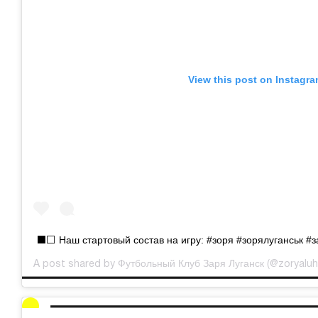
View this post on Instagr
⬛️⬜️ Наш стартовый состав на игру: #зоря #зорялуганськ #
Футбольный Клуб Заря Луганск
A post shared by
(@zoryaluhan