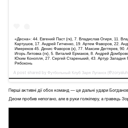
«Десна»: 44. Евгений Паст (гк), 7. Владислав Огиря, 11. Вл
Картушов, 17. Андрей Гитченко, 19. Артем Фаворов, 22. Ан
Имереков 45. Денис Фаворов (к), 77. Максим Дегтярев, 90.
Игорь Литовка (гк), 5. Виталий Ермаков, 8. Андрей Домбров
Юхим Конопля, 27. Сергей Старенький, 43. Артур Западня 
Рябоконь
Футбольный Клуб Заря Луганск
A post shared by
(@zoryaluhan
Перші активні дії обох команд — це дальні удари Богданов
Десни пробив непогано, але в руки голкіперу, а гравець Зо