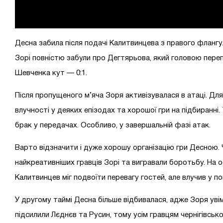
Десна забила після подачі Калитвинцева з правого флангу.
Зорі повністю забули про Дегтярьова, який головою переп
Шевченка кут — 0:1.
Після пропущеного м’яча Зоря активізувалася в атаці. Для
влучності у деяких епізодах та хорошої гри на підбиранні.
брак у передачах. Особливо, у завершальній фазі атак.
Варто відзначити і дуже хорошу організацію гри Десною. Ч
найкреативніших гравців Зорі та вигравали боротьбу. На 
Калитвинцев міг подвоїти перевагу гостей, але влучив у по
У другому таймі Десна більше відбивалася, адже Зоря уві
підсилили Лєднєв та Русин, тому усім гравцям чернігівсь