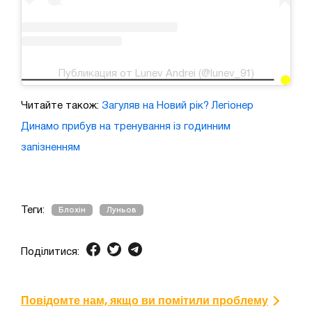
Публикация от Lunev Andrei (@lunev_91)
Читайте також:
Загуляв на Новий рік? Легіонер
Динамо прибув на тренування із годинним
запізненням
Теги:
Блохін
Луньов
Поділитися:
Повідомте нам, якщо ви помітили проблему