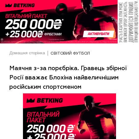
Домашня сторінка
СВІТОВИЙ ФУТБОЛ
Маячня з-за порєбріка. Гравець збірної
Росії вважає Блохіна найвеличнішим
російським спортсменом