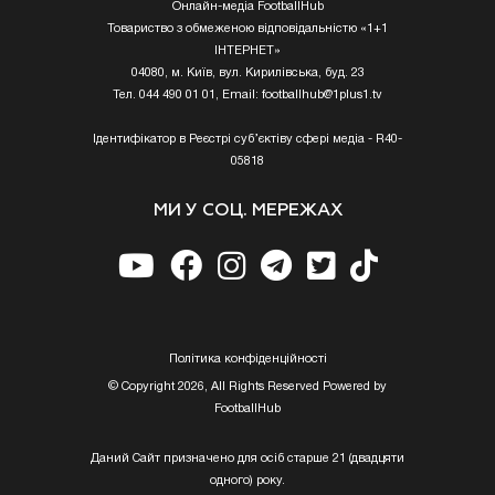
Онлайн-медіа FootballHub
Товариство з обмеженою відповідальністю «1+1
ІНТЕРНЕТ»
04080, м. Київ, вул. Кирилівська, буд. 23
Тел. 044 490 01 01, Email:
footballhub@1plus1.tv
Ідентифікатор в Реєстрі суб’єктіву сфері медіа - R40-
05818
МИ У СОЦ. МЕРЕЖАХ
Полiтика конфiденцiйностi
© Copyright 2026, All Rights Reserved Powered by
FootballHub
Даний Сайт призначено для осіб старше 21 (двадцяти
одного) року.