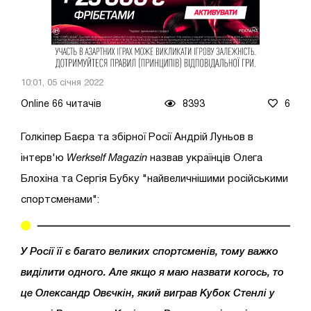
10:01, 05 січня 2022
Online 66 читачів
8393
6
Голкіпер Баєра та збірної Росії Андрій Луньов в
інтерв'ю
Werkself Magazin
назвав українців Олега
Блохіна та Сергія Бубку "найвеличнішими російськими
спортсменами":
У Росії її є багато великих спортсменів, тому важко
виділити одного. Але якщо я маю назвати когось, то
це Олександр Овєчкін, який виграв Кубок Стенлі у