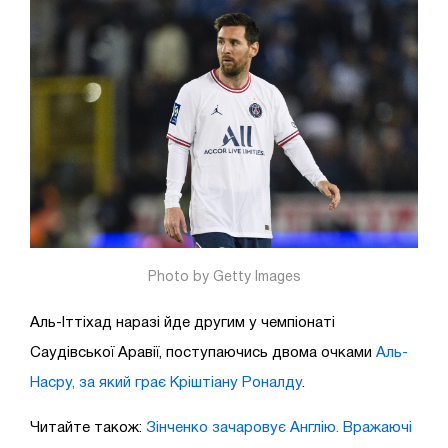
Photo by Getty Images
Аль-Іттіхад наразі йде другим у чемпіонаті
Саудівської Аравії, поступаючись двома очками
Аль-
Насру, за який грає Кріштіану Роналду
.
Читайте також:
Зінченко зачаровує Англію. Вражаючі