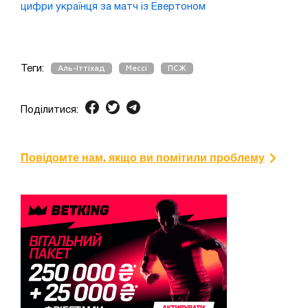
цифри українця за матч із Евертоном
Теги:
Аль-Іттіхад
Мессі
ПСЖ
Поділитися:
Повідомте нам, якщо ви помітили проблему