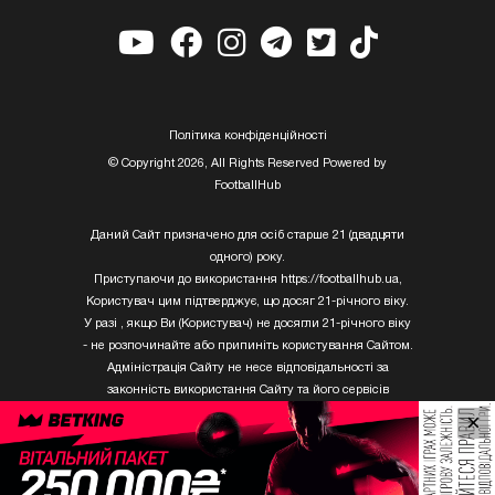
Полiтика конфiденцiйностi
© Copyright 2026, All Rights Reserved Powered by
FootballHub
Даний Сайт призначено для осіб старше 21 (двадцяти
одного) року.
Приступаючи до використання https://footballhub.ua,
Користувач цим підтверджує, що досяг 21-річного віку.
У разі , якщо Ви (Користувач) не досягли 21-річного віку
- не розпочинайте або припиніть користування Сайтом.
Адміністрація Сайту не несе відповідальності за
законність використання Сайту та його сервісів
Користувачем, який не досяг 21-річного віку.
×
Твори Getty Images, що розміщені на сайті, не можуть
бути використані третіми особами без письмового