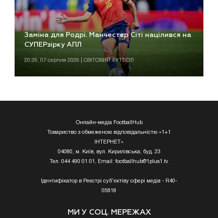
Заміна для Родрі. Манчестер Сіті націлився на
СУПЕРзірку АПЛ
20:26, 07 серпня 2026 | СВІТОВИЙ ФУТБОЛ
Онлайн-медіа FootballHub
Товариство з обмеженою відповідальністю «1+1
ІНТЕРНЕТ»
04080, м. Київ, вул. Кирилівська, буд. 23
Тел. 044 490 01 01, Email:
footballhub@1plus1.tv
Ідентифікатор в Реєстрі суб’єктіву сфері медіа - R40-
05818
МИ У СОЦ. МЕРЕЖАХ