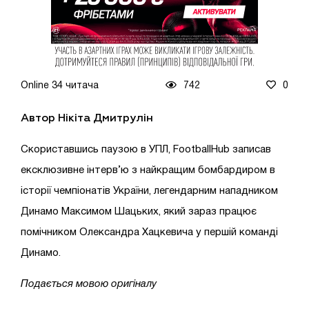
Online 34 читача
742
0
Автор Нікіта Дмитрулін
Скориставшись паузою в УПЛ, FootballHub записав
ексклюзивне інтерв’ю з найкращим бомбардиром в
історії чемпіонатів України, легендарним нападником
Динамо Максимом Шацьких, який зараз працює
помічником Олександра Хацкевича у першій команді
Динамо.
Подається мовою оригіналу