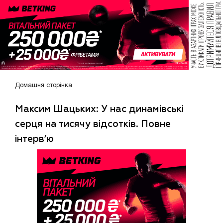
Домашня сторінка
Максим Шацьких: У нас динамівські
серця на тисячу відсотків. Повне
інтерв’ю