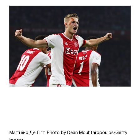
Маттейс Де Лігт, Photo by Dean Mouhtaropoulos/Getty