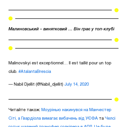
Малиновський – винятковий … Він грає у топ-клубі
Malinovskyi est exceptionnel… Il est taillé pour un top
club.
#AtalantaBrescia
— Nabil Djellit (@Nabil_djellit)
July 14, 2020
Читайте також:
Моурінью накинувся на Манчестер
Сіті, а Гвардіола вимагає вибачень від УЄФА
та
Челсі
готує шалений трансфер голкіпера в АПЛ. Це буде