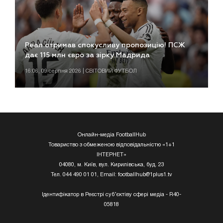
Реал отримав спокусливу пропозицію! ПСЖ
дає 115 млн євро за зірку Мадрида
16:06, 09 серпня 2026 | СВІТОВИЙ ФУТБОЛ
Онлайн-медіа FootballHub
Товариство з обмеженою відповідальністю «1+1
ІНТЕРНЕТ»
04080, м. Київ, вул. Кирилівська, буд. 23
Тел. 044 490 01 01, Email:
footballhub@1plus1.tv
Ідентифікатор в Реєстрі суб’єктіву сфері медіа - R40-
05818