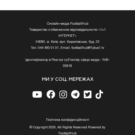
Онлайн-медіа FootballHub
Товариство з обмеженою відповідальністю «1+1
ІНТЕРНЕТ»
04080, м. Київ, вул. Кирилівська, буд. 23
Тел. 044 490 01 01, Email:
footballhub@1plus1.tv
Ідентифікатор в Реєстрі суб’єктіву сфері медіа - R40-
05818
МИ У СОЦ. МЕРЕЖАХ
Полiтика конфiденцiйностi
© Copyright 2026, All Rights Reserved Powered by
FootballHub