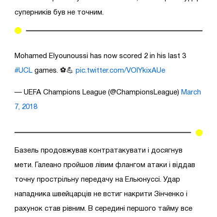
суперників був не точним.
Mohamed Elyounoussi has now scored 2 in his last 3
#UCL
games. ⚽️💪
pic.twitter.com/VOlYkixAUe
— UEFA Champions League (@ChampionsLeague)
March
7, 2018
Базель продовжував контратакувати і досягнув
мети. Галеано пройшов лівим флангом атаки і віддав
точну прострільну передачу на Ельюнуссі. Удар
нападника швейцарців не встиг накрити Зінченко і
рахунок став рівним. В середині першого тайму все