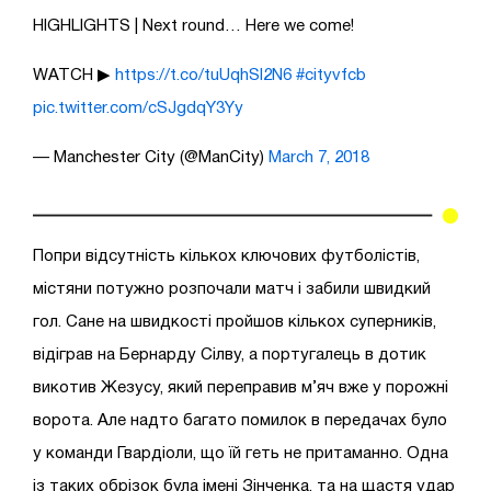
HIGHLIGHTS | Next round… Here we come!
WATCH ▶
https://t.co/tuUqhSl2N6
#cityvfcb
pic.twitter.com/cSJgdqY3Yy
— Manchester City (@ManCity)
March 7, 2018
Попри відсутність кількох ключових футболістів,
містяни потужно розпочали матч і забили швидкий
гол. Сане на швидкості пройшов кількох суперників,
відіграв на Бернарду Сілву, а португалець в дотик
викотив Жезусу, який переправив м’яч вже у порожні
ворота. Але надто багато помилок в передачах було
у команди Гвардіоли, що їй геть не притаманно. Одна
із таких обрізок була імені Зінченка, та на щастя удар