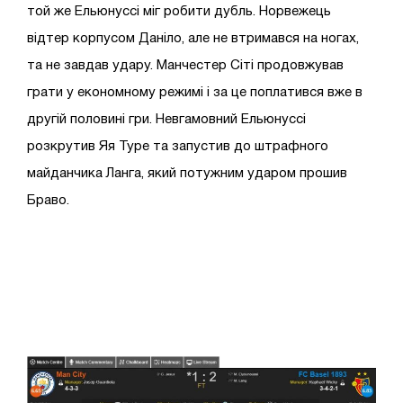
той же Ельюнуссі міг робити дубль. Норвежець
відтер корпусом Даніло, але не втримався на ногах,
та не завдав удару. Манчестер Сіті продовжував
грати у економному режимі і за це поплатився вже в
другій половині гри. Невгамовний Ельюнуссі
розкрутив Яя Туре та запустив до штрафного
майданчика Ланга, який потужним ударом прошив
Браво.