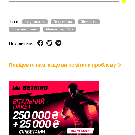
Теги:
Legioneros
Гвардіола
Зінченко
Ліга чемпіонів
Манчестер Сіті
Поділитися:
Повідомте нам, якщо ви помітили проблему