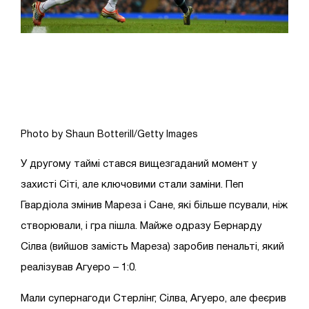
Photo by Shaun Botterill/Getty Images
У другому таймі стався вищезгаданий момент у
захисті Сіті, але ключовими стали заміни. Пеп
Гвардіола змінив Мареза і Сане, які більше псували, ніж
створювали, і гра пішла. Майже одразу Бернарду
Сілва (вийшов замість Мареза) заробив пенальті, який
реалізував Агуеро – 1:0.
Мали супернагоди Стерлінг, Сілва, Агуеро, але феєрив