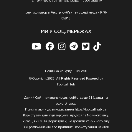
Тел. 044 490 01 01, Email:
footballhub@1plus1.tv
Ідентифікатор в Реєстрі суб’єктіву сфері медіа - R40-
05818
МИ У СОЦ. МЕРЕЖАХ
Полiтика конфiденцiйностi
© Copyright 2026, All Rights Reserved Powered by
FootballHub
Даний Сайт призначено для осіб старше 21 (двадцяти
одного) року.
Приступаючи до використання https://footballhub.ua,
Користувач цим підтверджує, що досяг 21-річного віку.
У разі , якщо Ви (Користувач) не досягли 21-річного віку
- не розпочинайте або припиніть користування Сайтом.