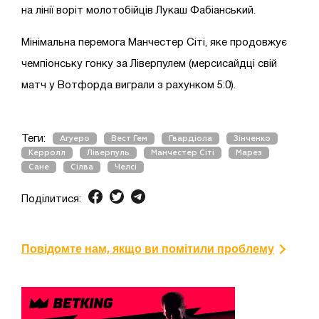
на лінії воріт молотобійців Лукаш Фабіанський.
Мінімальна перемога Манчестер Сіті, яке продовжує
чемпіонську гонку за Ліверпулем (мерсисайдці свій
матч у Вотфорда виграли з рахунком 5:0).
Теги:
Агуеро
Вест Гем
Гвардіола
Зінченко
Керролл
Ліверпуль
Манчестер Сіті
Марез
Сане
Сілва
Челсі
Поділитися:
Повідомте нам, якщо ви помітили проблему