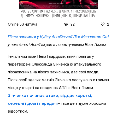
Online 53 читача
92
2
Після перемоги у Кубку Англійської Ліги Манчестер Сіті
у чемпіонаті Англії зіграв з непоступливим Вест Гемом
.
Геніальний план Пепа Гвардіоли, який полягав у
перетворені Олександа Зінченка із атакувального
півзахисника на лівого захисника, дає свої плоди.
Після серії вдалих матчів Зінченко заслужено отримав
місце у старті на поєдинок АПЛ із Вест Гемом.
Зінченко починає атаки, віддає короткі,
середні і довгі передачі
– і все це з дуже хорошим
відсотком.