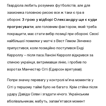
Гвардіола любить розумних футболістів, але для
захисника головною рисою все ж таки є гра в
З грою у відборі Олександру ще є куди
обороні.
прогресувати
, але головним фактором, який треба
покращити, має стати вибір позиції при обороні. Своєї
найбільшої помилки у матчі з Вест Гемом Зінченко
припустився, коли позиційно поступився Енді
Керроллу – після паса Лансіні Керролл відкрився за
спиною українця, витримавши лінію, і пробив по
воротах Манчестер Сіті (Едерсон врятував).
Попри значну перевагу у контролі м’яча моментів у
Сіті у першому таймі було не багато. Крім стійки після
удару Давіда Сілви і згадати нічого. Українським
вболівальникам, мабуть, запам’ятався момент