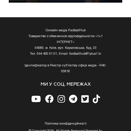
Онлайн-медіа FootballHub
Товариство з обмеженою відповідальністю «1+1
ІНТЕРНЕТ»
04080, м. Київ, вул. Кирилівська, буд. 23
Тел. 044 490 01 01, Email:
footballhub@1plus1.tv
Ідентифікатор в Реєстрі суб’єктіву сфері медіа - R40-
05818
МИ У СОЦ. МЕРЕЖАХ
Полiтика конфiденцiйностi