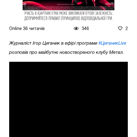
Online 36 читачів
346
2
Журналіст Ігор Циганик в ефірі програми
#ЦиганикLive
розповів про майбутнє новоствореного клубу Метал.