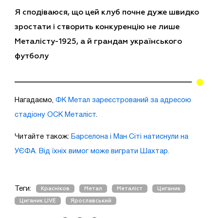
Я сподіваюся, що цей клуб почне дуже швидко
зростати і створить конкуренцію не лише
Металісту-1925, а й грандам українського
футболу
Нагадаємо,
ФК Метал зареєстрований за адресою
стадіону ОСК Металіст
.
Читайте також:
Барселона і Ман Сіті натиснули на
УЄФА. Від їхніх вимог може виграти Шахтар.
Теги:
Красніков
Метал
Металіст
Циганик
Циганик LIVE
Ярославський