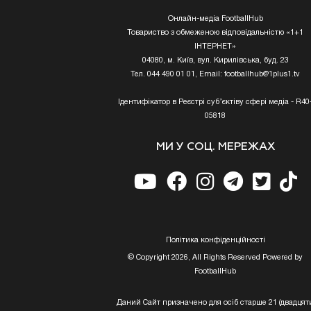
Онлайн-медіа FootballHub
Товариство з обмеженою відповідальністю «1+1
ІНТЕРНЕТ»
04080, м. Київ, вул. Кирилівська, буд. 23
Тел. 044 490 01 01, Email:
footballhub@1plus1.tv
Ідентифікатор в Реєстрі суб’єктіву сфері медіа - R40
05818
МИ У СОЦ. МЕРЕЖАХ
Полiтика конфiденцiйностi
© Copyright 2026, All Rights Reserved Powered by
FootballHub
Даний Сайт призначено для осіб старше 21 (двадцят