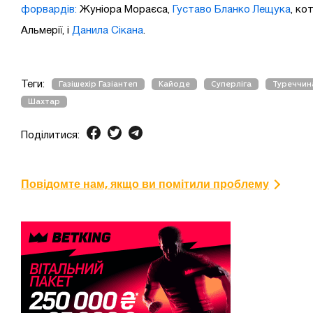
форвардів:
Жуніора Мораєса,
Густаво Бланко Лещука
, ко
Альмерії, і
Данила Сікана
.
Теги:
Газішехір Газіантеп
Кайоде
Суперліга
Туреччин
Шахтар
Поділитися:
Повідомте нам, якщо ви помітили проблему