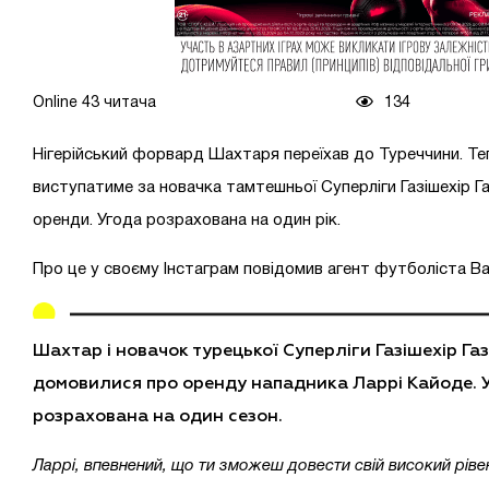
Online 43 читача
134
Нігерійський форвард Шахтаря переїхав до Туреччини. Т
виступатиме за новачка тамтешньої Суперліги Газішехір Г
оренди. Угода розрахована на один рік.
Про це у своєму Інстаграм повідомив агент футболіста В
Шахтар і новачок турецької Суперліги Газішехір Га
домовилися про оренду нападника Ларрі Кайоде. 
розрахована на один сезон.
Ларрі, впевнений, що ти зможеш довести свій високий рівен