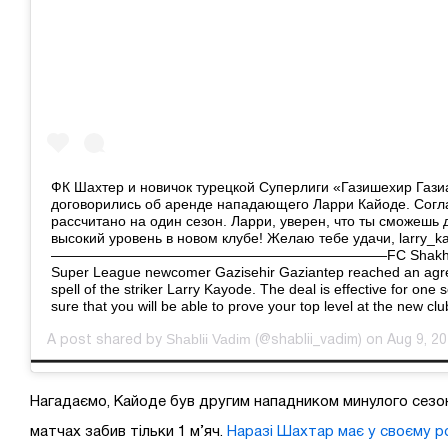
ФК Шахтер и новичок турецкой Суперлиги «Газишехир Гази
договорились об аренде нападающего Ларри Кайоде. Сог
рассчитано на один сезон. Ларри, уверен, что ты сможешь 
высокий уровень в новом клубе! Желаю тебе удачи, larry_k
————————————————————————FC Shakhtar and
Super League newcomer Gazisehir Gaziantep reached an agr
spell of the striker Larry Kayode. The deal is effective for one 
sure that you will be able to prove your top level at the new cl
Shablii Vadim
A post shared by
(@shablii_vadim) on Aug 9, 2
Нагадаємо, Кайоде був другим нападником минулого сезону
матчах забив тільки 1 м’яч.
Наразі Шахтар має у своєму р