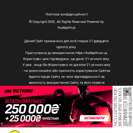
Полiтика конфiденцiйностi
© Copyright 2026, All Rights Reserved Powered by
FootballHub
Даний Сайт призначено для осіб старше 21 (двадцяти
одного) року.
Приступаючи до використання https://footballhub.ua,
Користувач цим підтверджує, що досяг 21-річного віку.
У разі , якщо Ви (Користувач) не досягли 21-річного віку
- не розпочинайте або припиніть користування Сайтом.
Адміністрація Сайту не несе відповідальності за
законність використання Сайту та його сервісів
Користувачем, який не досяг 21-річного віку.
×
Твори Getty Images, що розміщені на сайті, не можуть
бути використані третіми особами без письмового
дозволу ТОВ «ГЛОБАЛ ІМІДЖЕС ЮКРЕЙН.