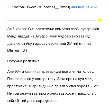
— Football Tweet (@Football__Tweet)
January 18, 2020
За 5 хвилин Сіті остаточно вимотав своїх суперників.
Менді віддав на Агуеро, який чудово вирізав під
дальню стійку і одразу забив свій 251-ий м’яч за
Містян – 2:1.
Потужна розв’язка
Але 90-та хвилина перевернула все з ніг на голову.
Пелас вилетів у контратаку. Заха протягнув м’яч,
2:2
прострілив і Фернандіньйо зрізав у свої ворота –
.
Не той результат, якого очікував Хосеп Гвардіола у
свій 49-тий день народження…