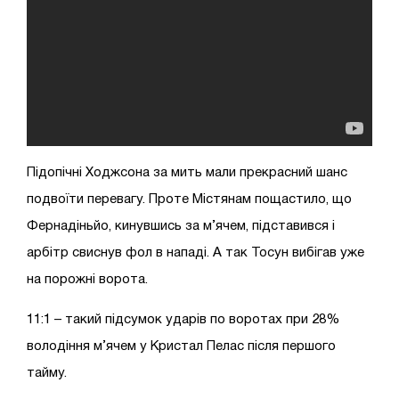
Підопічні Ходжсона за мить мали прекрасний шанс
подвоїти перевагу. Проте Містянам пощастило, що
Фернадіньйо, кинувшись за м’ячем, підставився і
арбітр свиснув фол в нападі. А так Тосун вибігав уже
на порожні ворота.
11:1 – такий підсумок ударів по воротах при 28%
володіння м’ячем у Кристал Пелас після першого
тайму.