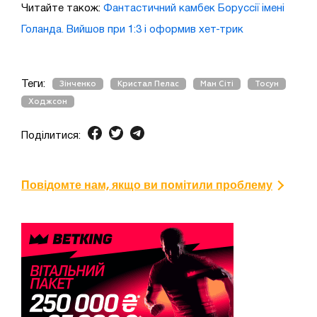
Читайте також:
Фантастичний камбек Боруссії імені
Голанда. Вийшов при 1:3 і оформив хет-трик
Теги:
Зінченко
Кристал Пелас
Ман Сіті
Тосун
Ходжсон
Поділитися:
Повідомте нам, якщо ви помітили проблему