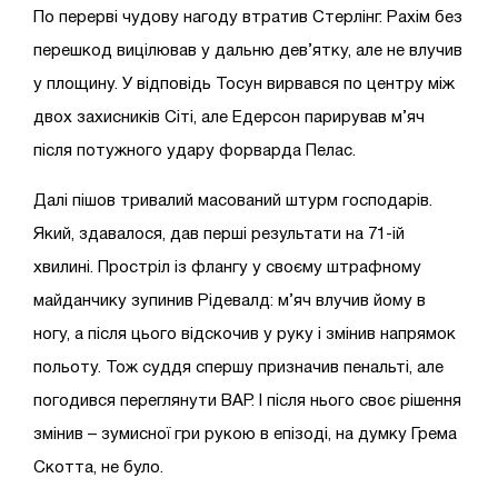
По перерві чудову нагоду втратив Стерлінг. Рахім без
перешкод вицілював у дальню дев’ятку, але не влучив
у площину. У відповідь Тосун вирвався по центру між
двох захисників Сіті, але Едерсон парирував м’яч
після потужного удару форварда Пелас.
Далі пішов тривалий масований штурм господарів.
Який, здавалося, дав перші результати на 71-ій
хвилині. Простріл із флангу у своєму штрафному
майданчику зупинив Рідевалд: м’яч влучив йому в
ногу, а після цього відскочив у руку і змінив напрямок
польоту. Тож суддя спершу призначив пенальті, але
погодився переглянути ВАР. І після нього своє рішення
змінив – зумисної гри рукою в епізоді, на думку Грема
Скотта, не було.