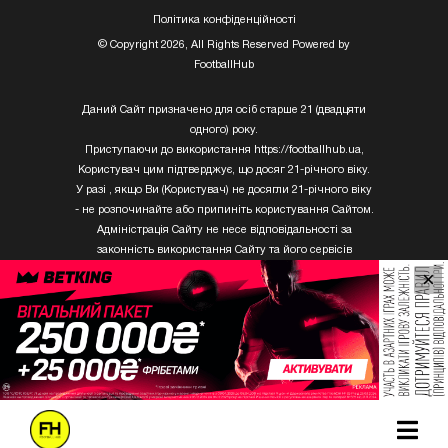
Полiтика конфiденцiйностi
© Copyright 2026, All Rights Reserved Powered by
FootballHub
Даний Сайт призначено для осіб старше 21 (двадцяти
одного) року.
Приступаючи до використання https://footballhub.ua,
Користувач цим підтверджує, що досяг 21-річного віку.
У разі , якщо Ви (Користувач) не досягли 21-річного віку
- не розпочинайте або припиніть користування Сайтом.
Адміністрація Сайту не несе відповідальності за
законність використання Сайту та його сервісів
Користувачем, який не досяг 21-річного віку.
×
Твори Getty Images, що розміщені на сайті, не можуть
бути використані третіми особами без письмового
дозволу ТОВ «ГЛОБАЛ ІМІДЖЕС ЮКРЕЙН.