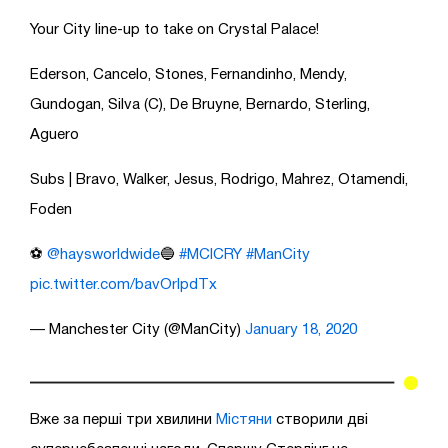
Your City line-up to take on Crystal Palace!
Ederson, Cancelo, Stones, Fernandinho, Mendy,
Gundogan, Silva (C), De Bruyne, Bernardo, Sterling,
Aguero
Subs | Bravo, Walker, Jesus, Rodrigo, Mahrez, Otamendi,
Foden
⚽️
@haysworldwide
🔵
#MCICRY
#ManCity
pic.twitter.com/bavOrlpdTx
— Manchester City (@ManCity)
January 18, 2020
Вже за перші три хвилини
Містяни
створили дві