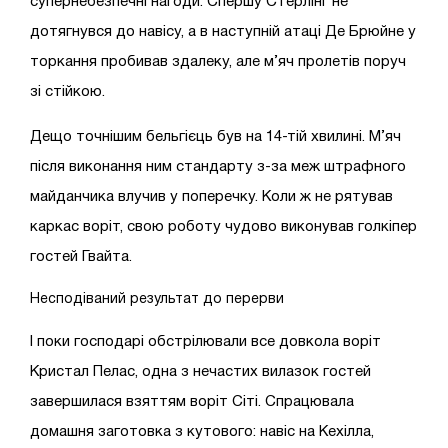
супернебезпечні нагоди. Спершу Стерлінг не
дотягнувся до навісу, а в наступній атаці Де Брюйне у
торкання пробивав здалеку, але м’яч пролетів поруч
зі стійкою.
Дещо точнішим бельгієць був на 14-тій хвилині. М’яч
після виконання ним стандарту з-за меж штрафного
майданчика влучив у поперечку. Коли ж не рятував
каркас воріт, свою роботу чудово виконував голкіпер
гостей Гвайта.
Несподіваний результат до перерви
І поки господарі обстрілювали все довкола воріт
Кристал Пелас, одна з нечастих вилазок гостей
завершилася взяттям воріт Сіті. Спрацювала
домашня заготовка з кутового: навіс на Кехілла,