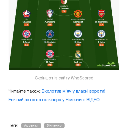
Скріншот із сайту WhoScored
Читайте також:
Вколотив м'яч у власні ворота!
Епічний автогол голкіпера у Німеччині. ВІДЕО
Теги:
Арсенал
Зінченко