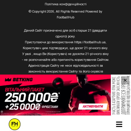
Полiтика конфiденцiйностi
© Copyright 2026, All Rights Reserved Powered by
FootballHub
Даний Сайт призначено для осіб старше 21 (двадцяти
одного) року.
Приступаючи до використання https://footballhub.ua,
Користувач цим підтверджує, що досяг 21-річного віку.
У разі , якщо Ви (Користувач) не досягли 21-річного віку
- не розпочинайте або припиніть користування Сайтом.
Адміністрація Сайту не несе відповідальності за
законність використання Сайту та його сервісів
Користувачем, який не досяг 21-річного віку.
×
Твори Getty Images, що розміщені на сайті, не можуть
бути використані третіми особами без письмового
дозволу ТОВ «ГЛОБАЛ ІМІДЖЕС ЮКРЕЙН.