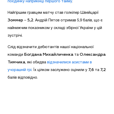
поєдинку наприкінці першого тайму
.
Найгіршим гравцем матчу став голкіпер Швейцарії
Зоммер
5,2
–
. Андрій Пятов отримав 5,9 балів, що є
найнижчим показником у складі збірної України у цій
зустрічі.
Слід відзначити дебютантів нашої національної
Богдана Михайличенка
Олександра
команди
та
Тимчика
, які обидва
відзначилися асистами в
7,6
7,2
учорашній грі
. Їх цілком заслужено оцінили у
та
балів відповідно.