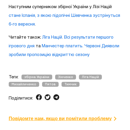
Наступним суперником збірної України у Лізі Націй
стане Іспанія, з якою підопічні Шевченка зустрінуться
6-го вересня
.
Читайте також:
Ліга Націй. Всі результати першого
ігрового дня
та
Манчестер платить. Червоні Дияволи
зробили пропозицію відкриттю сезону
Теги:
збірна України
Зінченко
Ліга Націй
Михайличенко
Пятов
Тимчик
Поділитися:
Повідомте нам, якщо ви помітили проблему