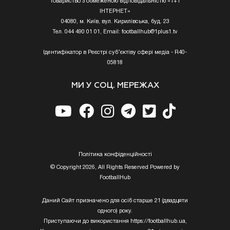
Товариство з обмеженою відповідальністю «1+1
ІНТЕРНЕТ»
04080, м. Київ, вул. Кирилівська, буд. 23
Тел. 044 490 01 01, Email:
footballhub@1plus1.tv
Ідентифікатор в Реєстрі суб’єктіву сфері медіа - R40-
05818
МИ У СОЦ. МЕРЕЖАХ
Полiтика конфiденцiйностi
© Copyright 2026, All Rights Reserved Powered by
FootballHub
Даний Сайт призначено для осіб старше 21 (двадцяти
одного) року.
Приступаючи до використання https://footballhub.ua,