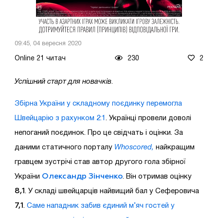
09:45, 04 вересня 2020
Online 21 читач
230
2
Успішний старт для новачків
.
Збірна України у складному поєдинку перемогла
Швейцарію з рахунком 2:1
. Українці провели доволі
непоганий поєдинок. Про це свідчать і оцінки. За
даними статичного порталу
Whoscored,
найкращим
гравцем зустрічі став автор другого гола збірної
Олександр Зінченко
України
. Він отримав оцінку
8,1
. У складі швейцарців найвищий бал у Сеферовича
7,1
.
Саме нападник забив єдиний м’яч гостей у