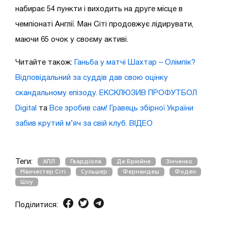
набирає 54 пункти і виходить на друге місце в
чемпіонаті Англії. Ман Сіті продовжує лідирувати,
маючи 65 очок у своєму активі.
Читайте також:
Ганьба у матчі Шахтар – Олімпік?
Відповідальний за суддів дав свою оцінку
скандальному епізоду. ЕКСКЛЮЗИВ ПРОФУТБОЛ
Digital
та
Все зробив сам! Гравець збірної України
забив крутий м’яч за свій клуб. ВІДЕО
Теги:
АПЛ
Гвардіола
Де Брюйне
Зінченко
Манчестер Сіті
Сульшер
Фернандеш
Фоден
Шоу
Поділитися: