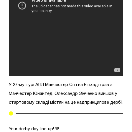
У 27-му турі АПЛ Манчестер Сіті на Етіхаді грав з
Манчестер Юнайтед. Олександр Зінченко вийшов у
стартовому складі містян на це надпринципове дербі.
Your derby day line-up! 💙