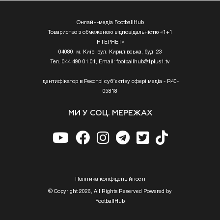
Онлайн-медіа FootballHub
Товариство з обмеженою відповідальністю «1+1
ІНТЕРНЕТ»
04080, м. Київ, вул. Кирилівська, буд. 23
Тел. 044 490 01 01, Email:
footballhub@1plus1.tv
Ідентифікатор в Реєстрі суб’єктіву сфері медіа - R40-
05818
МИ У СОЦ. МЕРЕЖАХ
Полiтика конфiденцiйностi
© Copyright 2026, All Rights Reserved Powered by
FootballHub