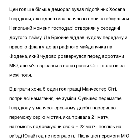
Цей гол ще більше деморалізував підопічних Хосепа
Гвардіоли, але здаватися завчасно вони не збиралися.
Непоганий момент господарі створили у середині
другого тайму. Де Брюйне віддав чудову передачу з
правого флангу до штрафного майданчика на
Фодена, який чудово розвернувся перед воротами
МЮ, але м’яч зрізався з ноги гравця Сіті і полетів за
межі поля.
Відіграти хоча б один гол гравці Манчестер Сіті,
попри всі намагання, не зуміли. Сульшер перемагає
Гвардіолу у манчестерському дербі і перериває
переможу серію містян, яка тривала 21 матч,
натомість подовжуючи свою – 22 матчі поспіль на
виїзді Юнайтед не програють! Після цієї перемоги МЮ