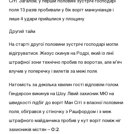
Сіті. Загалом, у першій половині зустрічі господарі
поля 13 разів пробивали у бік воріт манкуніанців і
лише 4 удари прийшлися у площину.
Другий тайм
На старті другої половини зустрічі господарі могли
відігруватися. Жезус скинув на Родрі, який із лінії
штрафної зони технічно пробив по воротах, але м’яч
влучив у поперечку і вилетів за межі поля.
Натомість за декілька хвилин гості відповіли голом.
Гендерсон викинув на Шоу. Лівий захисник МЮ на
швидкості підбіг до воріт Ман Сіті з власної половини
поля, обігрався у стіночку з Рашфордом і з меж
штрафного майданчика пробив у кут воріт поміж ніг
0:2
захисників містян –
.