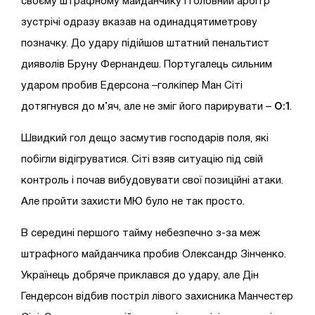
своєму штрафному майданчику і головний арбітр
зустрічі одразу вказав на одинадцятиметрову
позначку. До удару підійшов штатний пенальтист
дияволів Бруну Фернандеш. Португалець сильним
ударом пробив Едерсона –голкіпер Ман Сіті
0:1
дотягнувся до м’яч, але не зміг його парирувати –
.
Швидкий гол дещо засмутив господарів поля, які
побігли відігруватися. Сіті взяв ситуацію під свій
контроль і почав вибудовувати свої позиційні атаки.
Але пройти захисти МЮ було не так просто.
В середині першого тайму небезпечно з-за меж
штрафного майданчика пробив Олександр Зінченко.
Українець добряче приклався до удару, але Дін
Гендерсон відбив постріл лівого захисника Манчестер