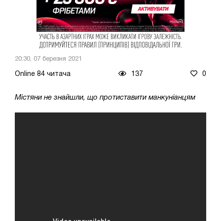
20:30, 07 березня 2021
Online 84 читача
137
0
Містяни не знайшли, що протиставити манкуніанцям