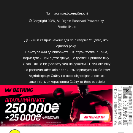
Полiтика конфiденцiйностi
© Copyright 2026, All Rights Reserved Powered by
FootballHub
Даний Сайт призначено для осіб старше 21 (двадцяти
одного) року.
Приступаючи до використання https://footballhub.ua,
Користувач цим підтверджує, що досяг 21-річного віку.
У разі , якщо Ви (Користувач) не досягли 21-річного віку
- не розпочинайте або припиніть користування Сайтом.
Адміністрація Сайту не несе відповідальності за
законність використання Сайту та його сервісів
Користувачем, який не досяг 21-річного віку.
×
Твори Getty Images, що розміщені на сайті, не можуть
бути використані третіми особами без письмового
дозволу ТОВ «ГЛОБАЛ ІМІДЖЕС ЮКРЕЙН.