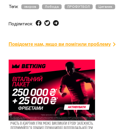
Теги:
звєров
Лобода
ПРОФУТБОЛ
Циганик
Поділитися:
Повідомте нам, якщо ви помітили проблему