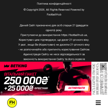
Полiтика конфiденцiйностi
© Copyright 2026, All Rights Reserved Powered by
FootballHub
Даний Сайт призначено для осіб старше 21 (двадцяти
одного) року.
Приступаючи до використання https://footballhub.ua,
Користувач цим підтверджує, що досяг 21-річного віку.
У разі , якщо Ви (Користувач) не досягли 21-річного віку
- не розпочинайте або припиніть користування Сайтом.
Адміністрація Сайту не несе відповідальності за
законність використання Сайту та його сервісів
Користувачем, який не досяг 21-річного віку.
×
Твори Getty Images, що розміщені на сайті, не можуть
бути використані третіми особами без письмового
дозволу ТОВ «ГЛОБАЛ ІМІДЖЕС ЮКРЕЙН.