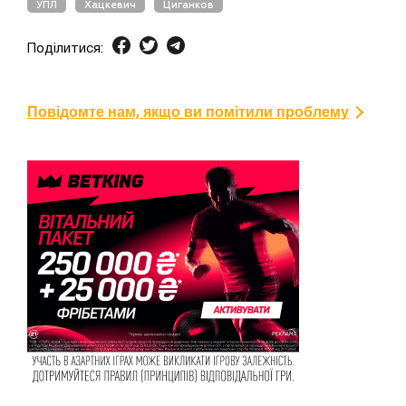
УПЛ
Хацкевич
Циганков
Поділитися:
Повідомте нам, якщо ви помітили проблему