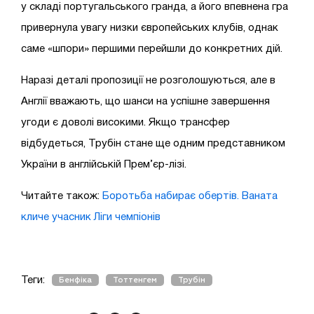
у складі португальського гранда, а його впевнена гра
привернула увагу низки європейських клубів, однак
саме «шпори» першими перейшли до конкретних дій.
Наразі деталі пропозиції не розголошуються, але в
Англії вважають, що шанси на успішне завершення
угоди є доволі високими. Якщо трансфер
відбудеться, Трубін стане ще одним представником
України в англійській Прем’єр-лізі.
Читайте також:
Боротьба набирає обертів. Ваната
кличе учасник Ліги чемпіонів
Теги:
Бенфіка
Тоттенгем
Трубін