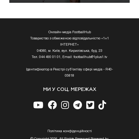
Онлайн-медіа FootballHub
Товариство з обмеженою відповідальністю «1+1
ІНТЕРНЕТ»
04080, м. Київ, вул. Кирилівська, буд. 23
Тел. 044 490 01 01, Email:
footballhub@1plus1.tv
Ідентифікатор в Реєстрі суб’єктіву сфері медіа - R40-
05818
МИ У СОЦ. МЕРЕЖАХ
Полiтика конфiденцiйностi
© Copyright 2026, All Rights Reserved Powered by