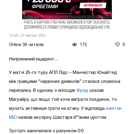
10:40, 27 квітня 2021
Online 36 читачів
175
0
Неприємний інцидент…
У матчі 25-го туру АПЛ Лідс – Манчестер Юнайтед
між гравцями “червоних дияволів” сталася словесна
перепалка. В одному з епізодів
Фред
сказав
Магуайру, що якщо той хоче виграти поєдинок, то
мусить активніше грати на атаку. У відповідь
капітан
МЮ
назвав ексзірку Шахтаря й**аним ідіотом.
Зустріч закінчилася з рахунком 0:0.