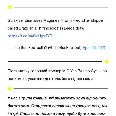
Solskjaer dismisses Maguire rift with Fred after skipper
called Brazilian a ‘f***ing idiot’ in Leeds draw
https://t.co/aXQcHgv5YB
— The Sun Football ⚽ (@TheSunFootball)
April 26, 2021
Після матчу головний тренер МЮ Уле Гуннар Сульшер
прокоментував інцидент між його підопічними:
У нас є група гравців, які вимагають один від одного
багато чого. Стандарти високі як на тренуваннях, так
і в грі. Справа не тільки в тому, щоби бути хорошим