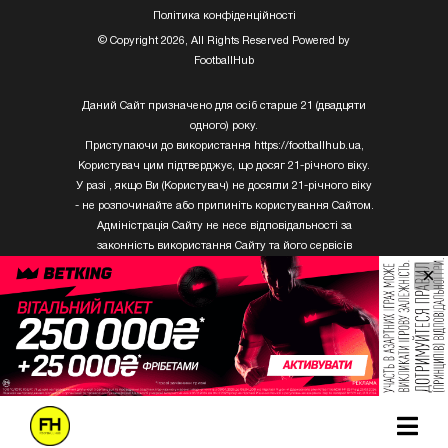
Полiтика конфiденцiйностi
© Copyright 2026, All Rights Reserved Powered by
FootballHub
Даний Сайт призначено для осіб старше 21 (двадцяти
одного) року.
Приступаючи до використання https://footballhub.ua,
Користувач цим підтверджує, що досяг 21-річного віку.
У разі , якщо Ви (Користувач) не досягли 21-річного віку
- не розпочинайте або припиніть користування Сайтом.
Адміністрація Сайту не несе відповідальності за
законність використання Сайту та його сервісів
Користувачем, який не досяг 21-річного віку.
×
Твори Getty Images, що розміщені на сайті, не можуть
бути використані третіми особами без письмового
дозволу ТОВ «ГЛОБАЛ ІМІДЖЕС ЮКРЕЙН.