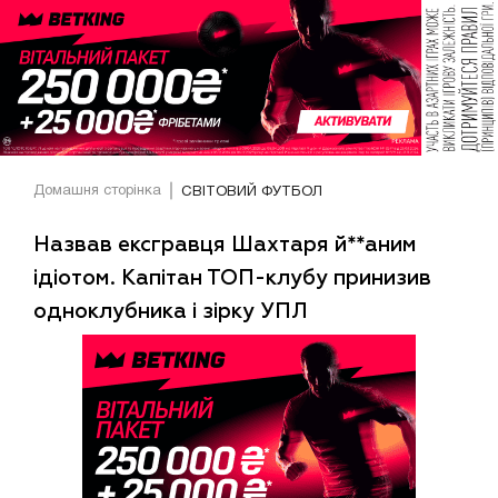
Домашня сторінка
СВІТОВИЙ ФУТБОЛ
Назвав ексгравця Шахтаря й**аним
ідіотом. Капітан ТОП-клубу принизив
одноклубника і зірку УПЛ