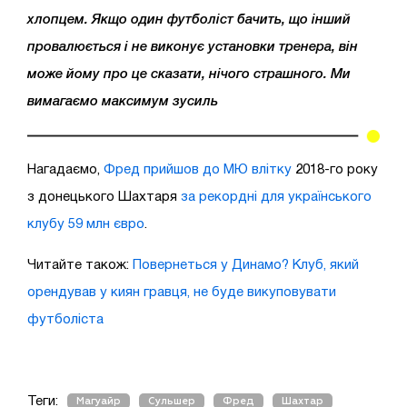
хлопцем. Якщо один футболіст бачить, що інший
провалюється і не виконує установки тренера, він
може йому про це сказати, нічого страшного. Ми
вимагаємо максимум зусиль
Нагадаємо,
Фред прийшов до МЮ влітку
2018-го року
з донецького Шахтаря
за рекордні для українського
клубу 59 млн євро
.
Читайте також:
Повернеться у Динамо? Клуб, який
орендував у киян гравця, не буде викуповувати
футболіста
Теги:
Магуайр
Сульшер
Фред
Шахтар