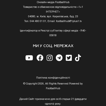
Онлайн-медіа FootballHub
Товариство з обмеженою відповідальністю «1+1
ІНТЕРНЕТ»
04080, м. Київ, вул. Кирилівська, буд. 23
Тел. 044 490 01 01, Email:
footballhub@1plus1.tv
Ідентифікатор в Реєстрі суб’єктіву сфері медіа - R40-
05818
МИ У СОЦ. МЕРЕЖАХ
Полiтика конфiденцiйностi
© Copyright 2026, All Rights Reserved Powered by
FootballHub
Даний Сайт призначено для осіб старше 21 (двадцяти
одного) року.