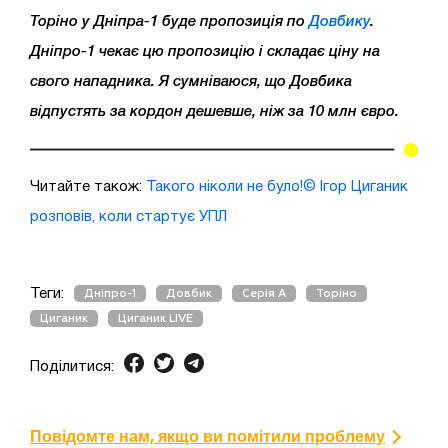
Торіно у Дніпра-1 буде пропозиція по
Довбику
.
Дніпро-1 чекає цю пропозицію і складає ціну на
свого нападника. Я сумніваюся, що Довбика
відпустять за кордон дешевше, ніж за 10 млн євро.
Читайте також:
Такого ніколи не було!© Ігор Циганик
розповів, коли стартує УПЛ
Теги:
Дніпро-1
Довбик
Серія А
Торіно
Циганик
Циганик LIVE
Поділитися:
Повідомте нам, якщо ви помітили проблему