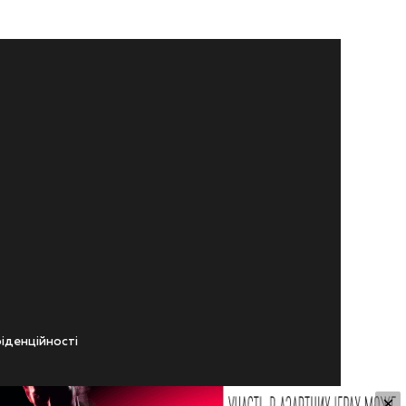
iденцiйностi
×
ічного віку.