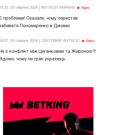
19:32, 03 серпня 2026 | ФУТБОЛ УКРАЇНИ
Відео
Є проблеми! Сказали, чому перестав
забивати Пономаренко в Динамо
18:37, 03 серпня 2026 | СВІТОВИЙ ФУТБОЛ
Відео
Чи є конфлікт між Циганковим та Жироною?!
Відомо, чому не грає українець