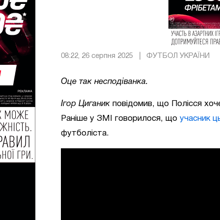
08:22, 26 серпня 2025
ФУТБОЛ УКРАЇНИ
Оце так несподіванка.
Ігор Циганик
повідомив, що Полісся хоче
Раніше у ЗМІ говорилося, що
учасник ц
футболіста.