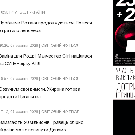
10:53 | ФУТБОЛ УКРАЇНИ
Проблеми Ротаня продовжуються! Полісся
втратило легіонера
20:26, 07 серпня 2026 | СВІТОВИЙ ФУТБОЛ
Заміна для Родрі. Манчестер Сіті націлився
на СУПЕРзірку АПЛ
18:57, 07 серпня 2026 | СВІТОВИЙ ФУТБОЛ
Озвучили свої вимоги. Жирона готова
продати Циганкова
17:13, 07 серпня 2026 | СВІТОВИЙ ФУТБОЛ
Вимагають 20 мільйонів. Гравець збірної
України може покинути Динамо