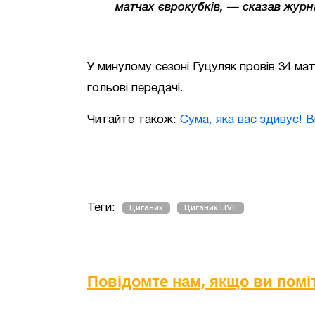
матчах єврокубків, — сказав журн
У минулому сезоні Гуцуляк провів 34 мат
гольові передачі.
Читайте також:
Сума, яка вас здивує! 
Теги:
Циганик
Циганик LIVE
Повідомте нам, якщо ви пом