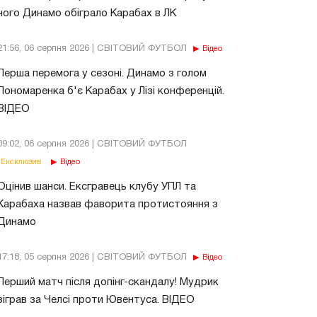
чого Динамо обіграло Карабах в ЛК
21:56, 06 серпня 2026 | СВІТОВИЙ ФУТБОЛ
Відео
Перша перемога у сезоні. Динамо з голом
Пономаренка б'є Карабах у Лізі конференцій.
ВІДЕО
09:02, 06 серпня 2026 | СВІТОВИЙ ФУТБОЛ
Ексклюзив
Відео
Оцінив шанси. Ексгравець клубу УПЛ та
Карабаха назвав фаворита протистояння з
Динамо
17:18, 05 серпня 2026 | СВІТОВИЙ ФУТБОЛ
Відео
Перший матч після допінг-скандалу! Мудрик
зіграв за Челсі проти Ювентуса. ВІДЕО