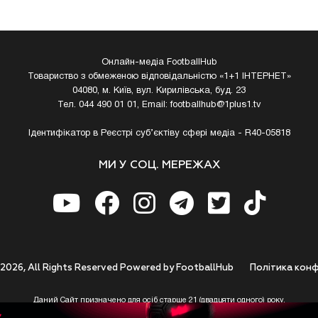
Онлайн-медіа FootballHub
Товариство з обмеженою відповідальністю «1+1 ІНТЕРНЕТ»
04080, м. Київ, вул. Кирилівська, буд. 23
Тел. 044 490 01 01, Email:
footballhub@1plus1.tv
Ідентифікатор в Реєстрі суб’єктіву сфері медіа - R40-05818
МИ У СОЦ. МЕРЕЖАХ
 2026, All Rights Reserved Powered by FootballHub
Полiтика конф
Даний Сайт призначено для осіб старше 21 (двадцяти одного) року.
 до використання https://footballhub.ua, Користувач цим підтверджує, що досяг 21-р