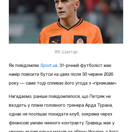
ФК Шахтар
Як повідомляє
Sport.ua
, 31-річний футболіст має
намір повісити бутси на цвях після 30 червня 2026
року — саме тоді спливає його угода з «гірниками».
Нагадаємо, раніше повідомлялося, що Петряк не
входить у плани головного тренера Арда Турана,
однак не поспішає покидати клуб, зокрема через
фінансові умови чинного контракту. Гравець має у
своєму активі кілька матчів за збірну України, а його