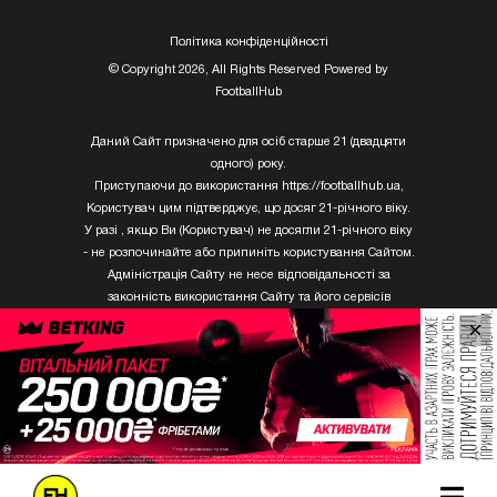
Полiтика конфiденцiйностi
© Copyright 2026, All Rights Reserved Powered by
FootballHub
Даний Сайт призначено для осіб старше 21 (двадцяти
одного) року.
Приступаючи до використання https://footballhub.ua,
Користувач цим підтверджує, що досяг 21-річного віку.
У разі , якщо Ви (Користувач) не досягли 21-річного віку
- не розпочинайте або припиніть користування Сайтом.
Адміністрація Сайту не несе відповідальності за
законність використання Сайту та його сервісів
Користувачем, який не досяг 21-річного віку.
×
Твори Getty Images, що розміщені на сайті, не можуть
бути використані третіми особами без письмового
дозволу ТОВ «ГЛОБАЛ ІМІДЖЕС ЮКРЕЙН.