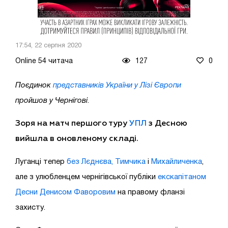
17:54, 22 серпня 2020
Online 54 читача
127
0
Поєдинок
представників України у Лізі Європи
пройшов у Чернігові
.
Зоря на матч першого туру
УПЛ
з Десною
вийшла в оновленому складі.
Луганці тепер
без Лєднєва, Тимчика
і
Михайличенка
,
але з улюбленцем чернігівської публіки
екскапітаном
Десни Денисом Фаворовим
на правому фланзі
захисту.