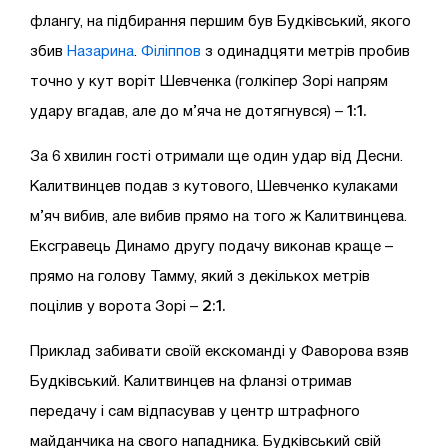
флангу, на підбирання першим був Будківський, якого
збив
Назарина
.
Філіппов
з одинадцяти метрів пробив
точно у кут воріт Шевченка (голкіпер Зорі напрям
1:1.
удару вгадав, але до м’яча не дотягнувся) –
За 6 хвилин гості отримали ще один удар від Десни.
Калитвинцев подав з кутового, Шевченко кулаками
м’яч вибив, але вибив прямо на того ж Калитвинцева.
Ексгравець Динамо другу подачу виконав краще –
прямо на голову Тамму, який з декількох метрів
2:1.
поцілив у ворота Зорі –
Приклад забивати своїй екскоманді у Фаворова взяв
Будківський. Калитвинцев на фланзі отримав
передачу і сам відпасував у центр штрафного
майданчика на свого нападника. Будківський свій