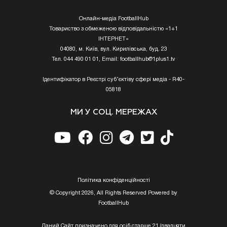
Онлайн-медіа FootballHub
Товариство з обмеженою відповідальністю «1+1
ІНТЕРНЕТ»
04080, м. Київ, вул. Кирилівська, буд. 23
Тел. 044 490 01 01, Email:
footballhub@1plus1.tv
Ідентифікатор в Реєстрі суб’єктіву сфері медіа - R40-
05818
МИ У СОЦ. МЕРЕЖАХ
Полiтика конфiденцiйностi
© Copyright 2026, All Rights Reserved Powered by
FootballHub
Даний Сайт призначено для осіб старше 21 (двадцяти