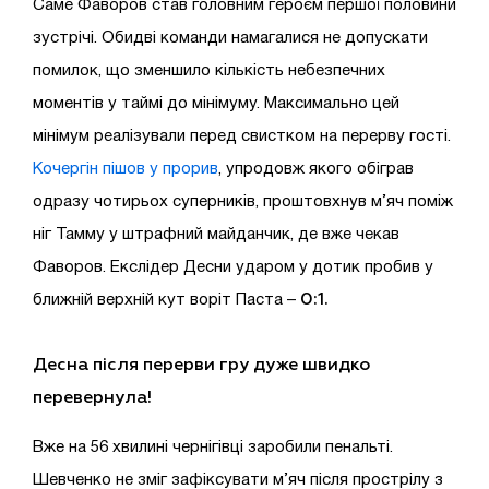
Саме Фаворов став головним героєм першої половини
зустрічі. Обидві команди намагалися не допускати
помилок, що зменшило кількість небезпечних
моментів у таймі до мінімуму. Максимально цей
мінімум реалізували перед свистком на перерву гості.
Кочергін пішов у прорив
, упродовж якого обіграв
одразу чотирьох суперників, проштовхнув м’яч поміж
ніг Тамму у штрафний майданчик, де вже чекав
Фаворов. Екслідер Десни ударом у дотик пробив у
0:1.
ближній верхній кут воріт Паста –
Десна після перерви гру дуже швидко
перевернула!
Вже на 56 хвилині чернігівці заробили пенальті.
Шевченко не зміг зафіксувати м’яч після прострілу з