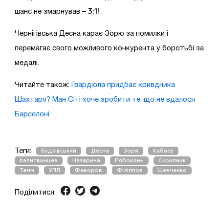
3:1!
шанс не змарнував –
Чернігівська Десна карає Зорю за помилки і
перемагає свого можливого конкурента у боротьбі за
медалі.
Читайте також:
Гвардіола придбає кривдника
Шахтаря? Ман Сіті хоче зробити те, що не вдалося
Барселоні
Теги:
Будківський
Десна
Зоря
Кабаєв
Калитвинцев
Назарина
Рябоконь
Скрипник
Тамм
УПЛ
Фаворов
Філіппов
Шевченко
Поділитися: