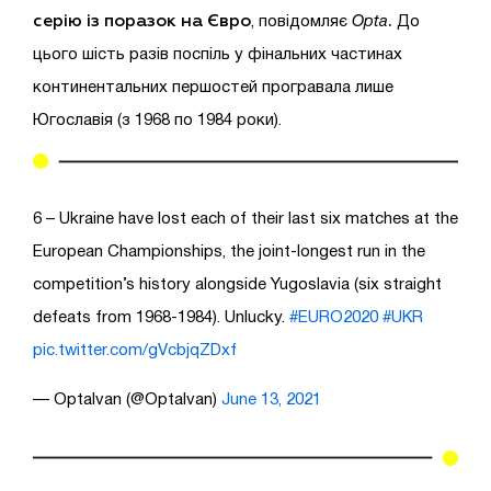
серію із поразок на Євро
.
, повідомляє
Opta
До
цього шість разів поспіль у фінальних частинах
континентальних першостей програвала лише
Югославія (з 1968 по 1984 роки).
6 – Ukraine have lost each of their last six matches at the
European Championships, the joint-longest run in the
competition’s history alongside Yugoslavia (six straight
defeats from 1968-1984). Unlucky.
#EURO2020
#UKR
pic.twitter.com/gVcbjqZDxf
— OptaIvan (@OptaIvan)
June 13, 2021