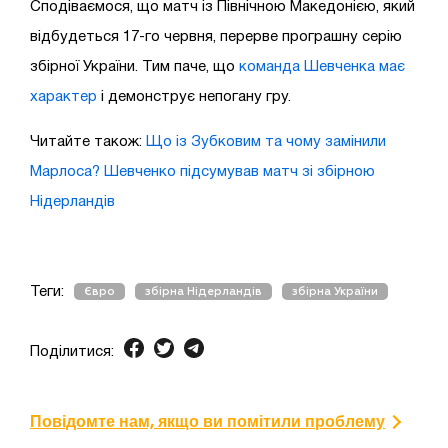
Сподіваємося, що матч із Північною Македонією, який
відбудеться 17-го червня, перерве програшну серію
збірної України. Тим паче, що
команда Шевченка має
характер
і демонструє непогану гру.
Читайте також:
Що із Зубковим та чому замінили
Марлоса? Шевченко підсумував матч зі збірною
Нідерландів
Теги:
Євро
збірна Нідерландів
збірна України
Поділитися:
Повідомте нам, якщо ви помітили проблему