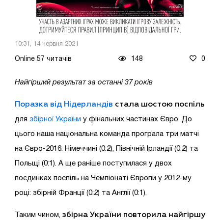
10:31, 14 червня 2021
Online 57 читачів
148
0
Найгірший результат за останні 37 років
Поразка від Нідерландів
стала шостою поспіль
для
збірної України
у фінальних частинах Євро. До
цього наша національна команда програла три матчі
на Євро-2016: Німеччині (0:2), Північній Ірландії (0:2) та
Польщі (0:1). А ще раніше поступилася у двох
поєдинках поспіль на Чемпіонаті Європи у 2012-му
році: збірній Франції (0:2) та Англії (0:1).
збірна України повторила найгіршу
Таким чином,