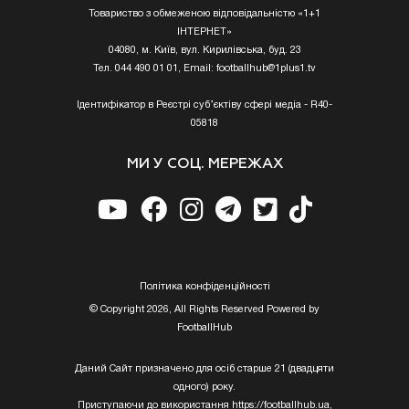
Товариство з обмеженою відповідальністю «1+1
ІНТЕРНЕТ»
04080, м. Київ, вул. Кирилівська, буд. 23
Тел. 044 490 01 01, Email:
footballhub@1plus1.tv
Ідентифікатор в Реєстрі суб’єктіву сфері медіа - R40-
05818
МИ У СОЦ. МЕРЕЖАХ
Полiтика конфiденцiйностi
© Copyright 2026, All Rights Reserved Powered by
FootballHub
Даний Сайт призначено для осіб старше 21 (двадцяти
одного) року.
Приступаючи до використання https://footballhub.ua,