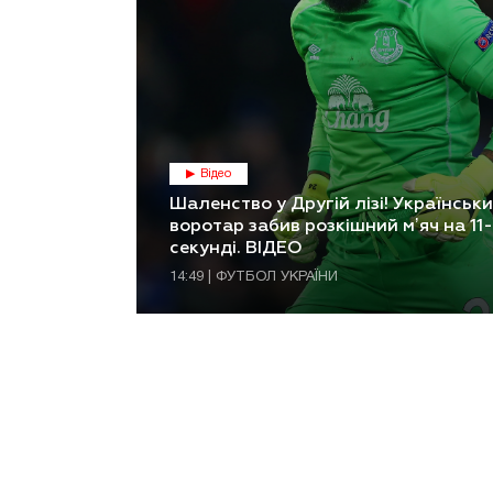
Відео
Шаленство у Другій лізі! Українськ
воротар забив розкішний мʼяч на 11
секунді. ВІДЕО
14:49 | ФУТБОЛ УКРАЇНИ