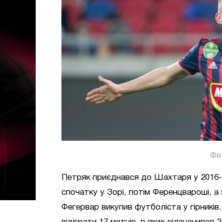
Фо
Петряк приєднався до Шахтаря у 2016-му
спочатку у Зорі, потім Ференцвароші, а 
Фегервар викупив футболіста у гірників