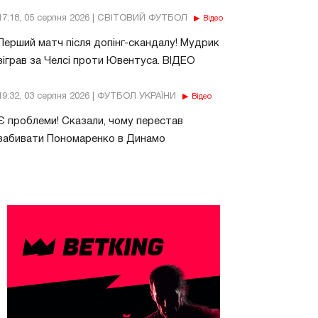
17:18, 05 серпня 2026 | СВІТОВИЙ ФУТБОЛ
Відео
Перший матч після допінг-скандалу! Мудрик
зіграв за Челсі проти Ювентуса. ВІДЕО
19:32, 03 серпня 2026 | ФУТБОЛ УКРАЇНИ
Відео
Є проблеми! Сказали, чому перестав
забивати Пономаренко в Динамо