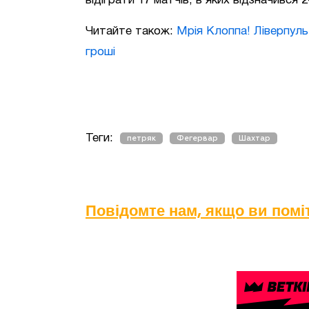
відіграти 17 матчів, в яких відзначився 
Читайте також:
Мрія Клоппа! Ліверпуль
гроші
Теги:
петряк
Фегервар
Шахтар
Повідомте нам, якщо ви пом