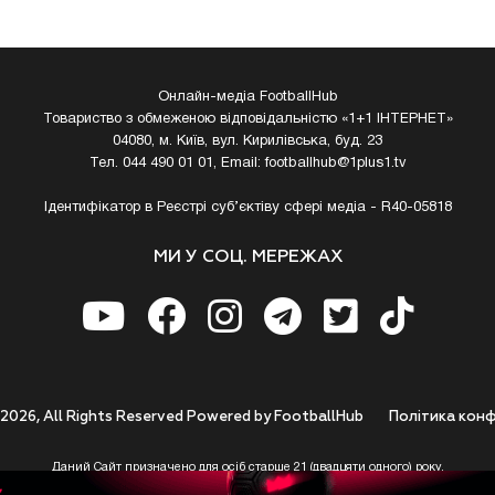
Онлайн-медіа FootballHub
Товариство з обмеженою відповідальністю «1+1 ІНТЕРНЕТ»
04080, м. Київ, вул. Кирилівська, буд. 23
Тел. 044 490 01 01, Email:
footballhub@1plus1.tv
Ідентифікатор в Реєстрі суб’єктіву сфері медіа - R40-05818
МИ У СОЦ. МЕРЕЖАХ
 2026, All Rights Reserved Powered by FootballHub
Полiтика конф
Даний Сайт призначено для осіб старше 21 (двадцяти одного) року.
 до використання https://footballhub.ua, Користувач цим підтверджує, що досяг 21-р