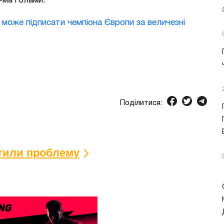
2-ма голами.
 може підписати чемпіона Європи за величезні
Поділитися:
ітили проблему