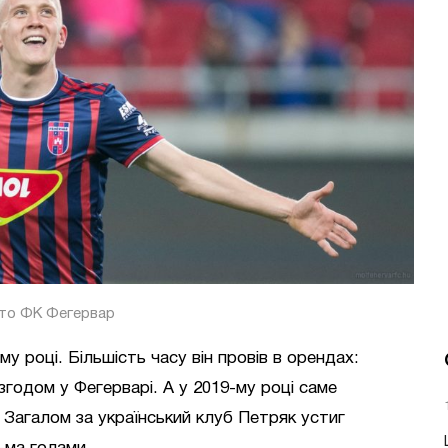
то ФК Фегервар
 році. Більшість часу він провів в орендах:
згодом у Фегерварі. А у 2019-му році саме
. Загалом за український клуб Петряк устиг