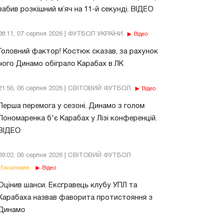
забив розкішний мʼяч на 11-й секунді. ВІДЕО
08:11, 07 серпня 2026 | ФУТБОЛ УКРАЇНИ
Відео
Головний фактор! Костюк сказав, за рахунок
чого Динамо обіграло Карабах в ЛК
21:56, 06 серпня 2026 | СВІТОВИЙ ФУТБОЛ
Відео
Перша перемога у сезоні. Динамо з голом
Пономаренка б'є Карабах у Лізі конференцій.
ВІДЕО
09:02, 06 серпня 2026 | СВІТОВИЙ ФУТБОЛ
Ексклюзив
Відео
Оцінив шанси. Ексгравець клубу УПЛ та
Карабаха назвав фаворита протистояння з
Динамо