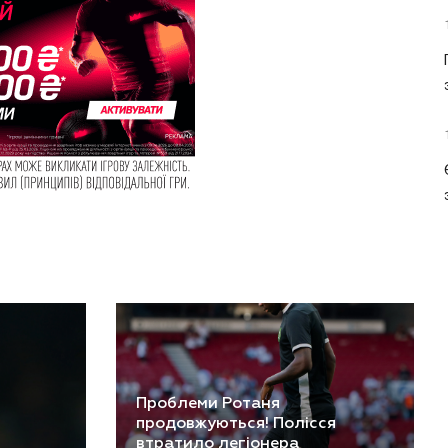
Проблеми Ротаня
продовжуються! Полісся
втратило легіонера