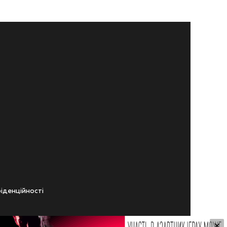
iденцiйностi
×
ічного віку.