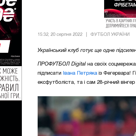
15:32, 20 серпня 2022
ФУТБОЛ УКРАЇНИ
Український клуб готує ще одне підсиле
ПРОФУТБОЛ Digital
на своїх соцмережа
підписати
Івана Петряка
із Фегервара! Г
ексфутболіста, та і сам 28-річний вінге