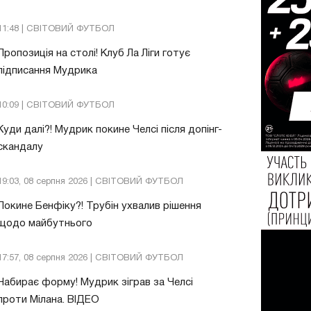
11:48 | СВІТОВИЙ ФУТБОЛ
Пропозиція на столі! Клуб Ла Ліги готує
підписання Мудрика
10:09 | СВІТОВИЙ ФУТБОЛ
Куди далі?! Мудрик покине Челсі після допінг-
скандалу
19:03, 08 серпня 2026 | СВІТОВИЙ ФУТБОЛ
Покине Бенфіку?! Трубін ухвалив рішення
щодо майбутнього
17:57, 08 серпня 2026 | СВІТОВИЙ ФУТБОЛ
Набирає форму! Мудрик зіграв за Челсі
проти Мілана. ВІДЕО