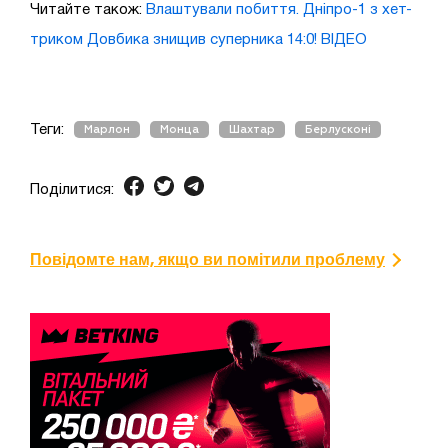
Читайте також:
Влаштували побиття. Дніпро-1 з хет-
триком Довбика знищив суперника 14:0! ВІДЕО
Теги:
Марлон
Монца
Шахтар
Берлусконі
Поділитися:
Повідомте нам, якщо ви помітили проблему