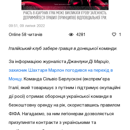
09:51, 09 липня 2022
Online 58 читачів
4281
1
Італійський клуб забере гравця в донецької команди
.
За інформацією журналіста
Джанлуки Ді Марціо
,
захисник Шахтаря Марлон погодився на перехід в
Монцу
. Команда Сільвіо Берлусконі (експрем'єра
Італії, який товаришує з путіним і підтримує окупаційні
дії росії) отримає оборонця української команди в
безкоштовну оренду на рік, скориставшись правилом
ФІФА. Нагадаємо, за ним легіонерам дозволяється
призупиняти контракти з українськими та