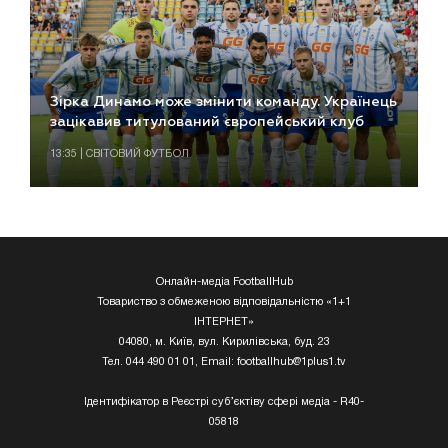
Зірка Динамо може змінити команду. Українець
зацікавив титулований європейський клуб
13:35 | СВІТОВИЙ ФУТБОЛ
Онлайн-медіа FootballHub
Товариство з обмеженою відповідальністю «1+1
ІНТЕРНЕТ»
04080, м. Київ, вул. Кирилівська, буд. 23
Тел. 044 490 01 01, Email:
footballhub@1plus1.tv
Ідентифікатор в Реєстрі суб’єктіву сфері медіа - R40-
05818