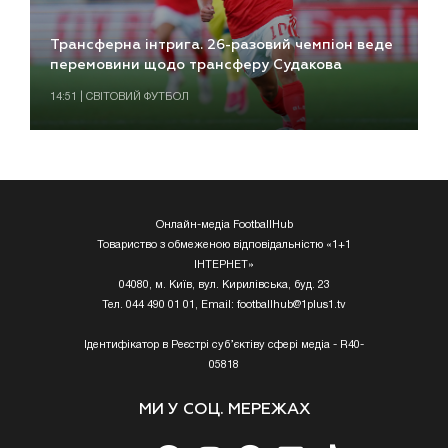
Трансферна інтрига. 26-разовий чемпіон веде
перемовини щодо трансферу Судакова
14:51 | СВІТОВИЙ ФУТБОЛ
Онлайн-медіа FootballHub
Товариство з обмеженою відповідальністю «1+1
ІНТЕРНЕТ»
04080, м. Київ, вул. Кирилівська, буд. 23
Тел. 044 490 01 01, Email:
footballhub@1plus1.tv
Ідентифікатор в Реєстрі суб’єктіву сфері медіа - R40-
05818
МИ У СОЦ. МЕРЕЖАХ