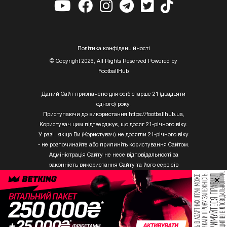
Полiтика конфiденцiйностi
© Copyright 2026, All Rights Reserved Powered by
FootballHub
Даний Сайт призначено для осіб старше 21 (двадцяти
одного) року.
Приступаючи до використання https://footballhub.ua,
Користувач цим підтверджує, що досяг 21-річного віку.
У разі , якщо Ви (Користувач) не досягли 21-річного віку
- не розпочинайте або припиніть користування Сайтом.
Адміністрація Сайту не несе відповідальності за
законність використання Сайту та його сервісів
Користувачем, який не досяг 21-річного віку.
×
Твори Getty Images, що розміщені на сайті, не можуть
бути використані третіми особами без письмового
дозволу ТОВ «ГЛОБАЛ ІМІДЖЕС ЮКРЕЙН.