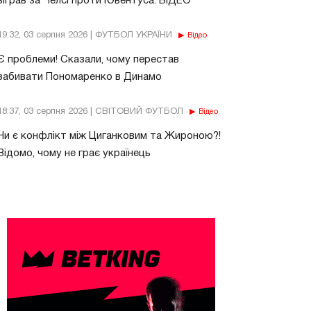
зіграв за Челсі проти Ювентуса. ВІДЕО
19:32, 03 серпня 2026 | ФУТБОЛ УКРАЇНИ
Відео
Є проблеми! Сказали, чому перестав
забивати Пономаренко в Динамо
18:37, 03 серпня 2026 | СВІТОВИЙ ФУТБОЛ
Відео
Чи є конфлікт між Циганковим та Жироною?!
Відомо, чому не грає українець