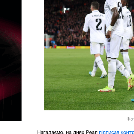
Фот
Нагадаємо, на днях Реал
підписав конт