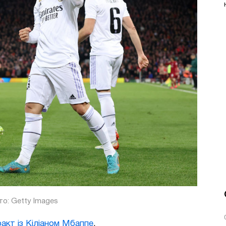
о: Getty Images
ракт із Кіліаном Мбаппе
.