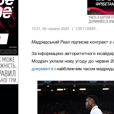
10:31, 06 червня 2024
СВІТОВИЙ
ФУТБОЛ
Мадридський Реал підписав контракт з 
За інформацією авторитетного інсайде
Модрич уклали нову угоду до червня 2
документи
і найближчим часом мадридц