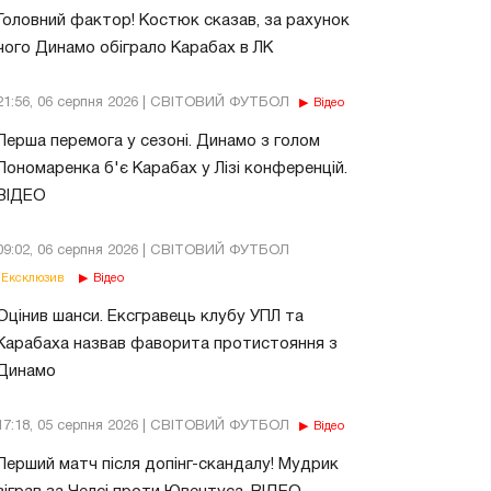
Головний фактор! Костюк сказав, за рахунок
чого Динамо обіграло Карабах в ЛК
21:56, 06 серпня 2026 | СВІТОВИЙ ФУТБОЛ
Відео
Перша перемога у сезоні. Динамо з голом
Пономаренка б'є Карабах у Лізі конференцій.
ВІДЕО
09:02, 06 серпня 2026 | СВІТОВИЙ ФУТБОЛ
Ексклюзив
Відео
Оцінив шанси. Ексгравець клубу УПЛ та
Карабаха назвав фаворита протистояння з
Динамо
17:18, 05 серпня 2026 | СВІТОВИЙ ФУТБОЛ
Відео
Перший матч після допінг-скандалу! Мудрик